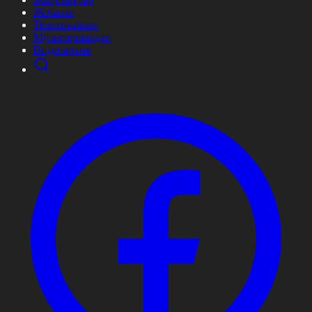
Жобалар
Телехикаялар
Мультсериалдар
Видеоархив