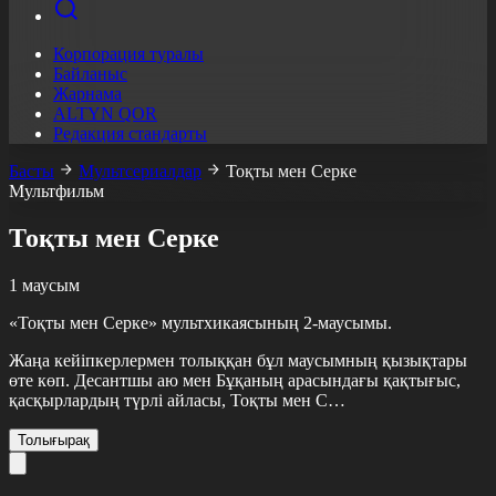
Корпорация туралы
Байланыс
Жарнама
ALTYN QOR
Редакция стандарты
Басты
Мультсериалдар
Тоқты мен Серке
Мультфильм
Тоқты мен Серке
1 маусым
«Тоқты мен Серке» мультхикаясының 2-маусымы.
Жаңа кейіпкерлермен толыққан бұл маусымның қызықтары
өте көп. Десантшы аю мен Бұқаның арасындағы қақтығыс,
қасқырлардың түрлі айласы, Тоқты мен С…
Толығырақ