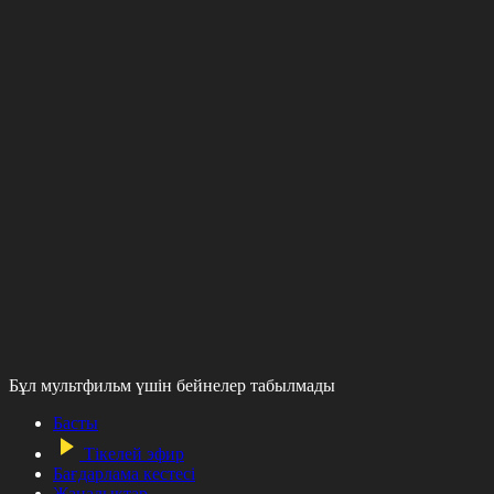
Бұл мультфильм үшін бейнелер табылмады
Басты
Тікелей эфир
Бағдарлама кестесі
Жаңалықтар