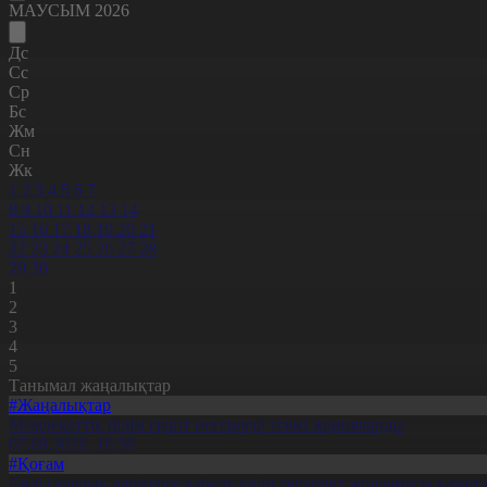
МАУСЫМ 2026
Дс
Сс
Ср
Бс
Жм
Сн
Жк
1
2
3
4
5
6
7
8
9
10
11
12
13
14
15
16
17
18
19
20
21
22
23
24
25
26
27
28
29
30
1
2
3
4
5
Танымал жаңалықтар
#Жаңалықтар
Мемлекеттік білім грант иегерлері тізімі жарияланды
07.08.2026, 16:50
#Қоғам
Енді салалық дәрігерге қаралу үшін терапевт жолдамасы қажет 