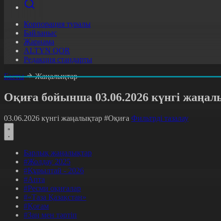
Корпорация туралы
Байланыс
Жарнама
ALTYN QOR
Редакция стандарты
Басты
Жаңалықтар
Оқиға бойынша 03.06.2026 күнгі жаңал
03.06.2026 күнгі жаңалықтар
#Оқиға
Фильтрді тазалау
Барлық жаңалықтар
#Жолдау 2025
#Құрылтай - 2026
#Апта
#Ресми оқиғалар
#«Таза Қазақстан»
#Қоғам
#Заң мен тәртіп