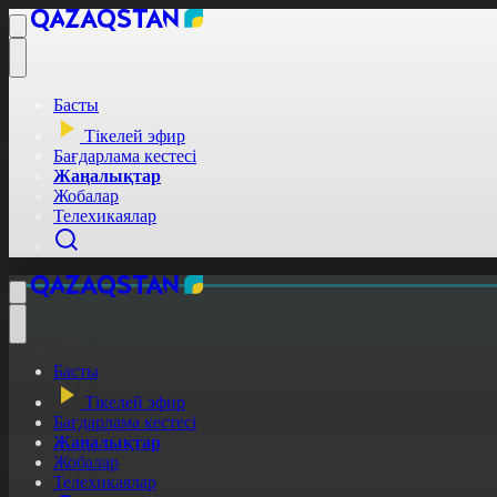
Басты
Тікелей эфир
Бағдарлама кестесі
Жаңалықтар
Жобалар
Телехикаялар
Басты
Тікелей эфир
Бағдарлама кестесі
Жаңалықтар
Жобалар
Телехикаялар