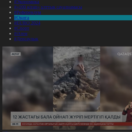
#Экономика
#«100 кітап» ұлттық сауалнамасы
#Референдум
#Оқиға
#EURO 2024
#Спорт
#Әлем
#Денсаулық