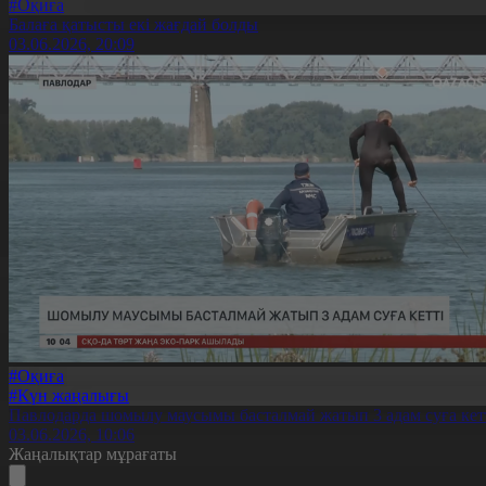
#Оқиға
Балаға қатысты екі жағдай болды
03.06.2026, 20:09
#Оқиға
#Күн жаңалығы
Павлодарда шомылу маусымы басталмай жатып 3 адам суға кет
03.06.2026, 10:06
Жаңалықтар мұрағаты