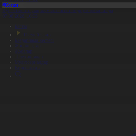
#Қоғам
Құс еті мен тауық жұмыртқасын өндіру қарқын алды
07.08.2026, 10:05
Басты
Тікелей эфир
Бағдарлама кестесі
Жаңалықтар
Жобалар
Телехикаялар
Мультсериалдар
Видеоархив