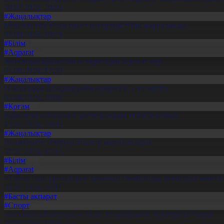
30.07.2026, 20:05
#Жаңалықтар
Мемлекеттік білім грант иегерлері тізімі жарияланды
07.08.2026, 19:46
#Білім
#Aqparat
Жапондар Қазақстан өсімдіктерін зерттеп жүр
04.08.2026, 17:30
#Жаңалықтар
Павлодарда отандық өнім өндірісі 1,5 есе артты
05.08.2026, 20:06
#Қоғам
Құрылтай сайлауына үміткерлердің тізімі бекітілді
13.07.2026, 20:03
#Жаңалықтар
Шымкентте теміржолшылар марапатталды
31.07.2026, 17:15
#Білім
#Aqparat
«Тәуелсіздік ұрпақтары» грантын тағайындау жөніндегі коми
31.07.2026, 20:11
#Басты ақпарат
#Спорт
«Болашақ ойындары – 2026» халықаралық турнирі басталды
30.07.2026, 10:01