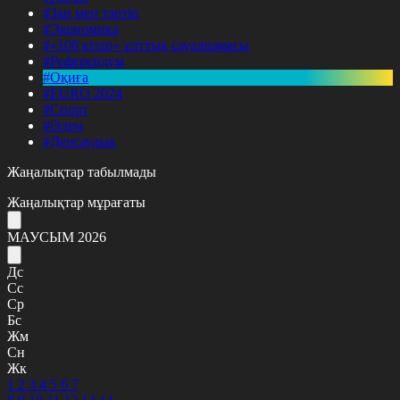
#Заң мен тәртіп
#Экономика
#«100 кітап» ұлттық сауалнамасы
#Референдум
#Оқиға
#EURO 2024
#Спорт
#Әлем
#Денсаулық
Жаңалықтар табылмады
Жаңалықтар мұрағаты
МАУСЫМ 2026
Дс
Сс
Ср
Бс
Жм
Сн
Жк
1
2
3
4
5
6
7