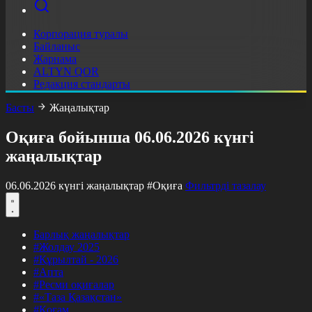
Корпорация туралы
Байланыс
Жарнама
ALTYN QOR
Редакция стандарты
Басты
Жаңалықтар
Оқиға бойынша 06.06.2026 күнгі
жаңалықтар
06.06.2026 күнгі жаңалықтар
#Оқиға
Фильтрді тазалау
Барлық жаңалықтар
#Жолдау 2025
#Құрылтай - 2026
#Апта
#Ресми оқиғалар
#«Таза Қазақстан»
#Қоғам