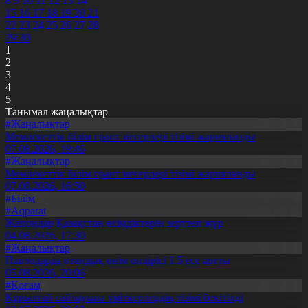
8
9
10
11
12
13
14
15
16
17
18
19
20
21
22
23
24
25
26
27
28
29
30
1
2
3
4
5
Танымал жаңалықтар
#Жаңалықтар
Мемлекеттік білім грант иегерлері тізімі жарияланды
07.08.2026, 19:46
#Жаңалықтар
Мемлекеттік білім грант иегерлері тізімі жарияланды
07.08.2026, 16:50
#Білім
#Aqparat
Жапондар Қазақстан өсімдіктерін зерттеп жүр
04.08.2026, 17:30
#Жаңалықтар
Павлодарда отандық өнім өндірісі 1,5 есе артты
05.08.2026, 20:06
#Қоғам
Құрылтай сайлауына үміткерлердің тізімі бекітілді