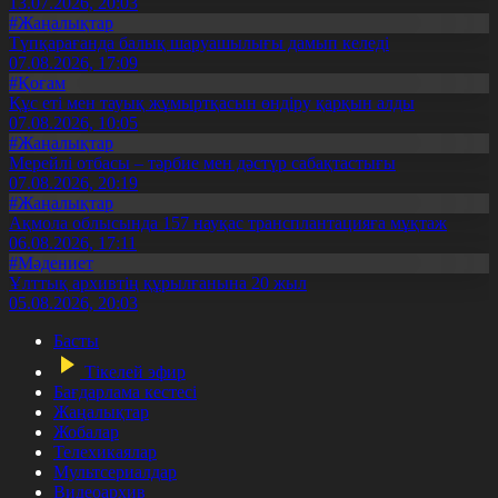
13.07.2026, 20:03
#Жаңалықтар
Түпқарағанда балық шаруашылығы дамып келеді
07.08.2026, 17:09
#Қоғам
Құс еті мен тауық жұмыртқасын өндіру қарқын алды
07.08.2026, 10:05
#Жаңалықтар
Мерейлі отбасы – тәрбие мен дәстүр сабақтастығы
07.08.2026, 20:19
#Жаңалықтар
Ақмола облысында 157 науқас трансплантацияға мұқтаж
06.08.2026, 17:11
#Мәдениет
Ұлттық архивтің құрылғанына 20 жыл
05.08.2026, 20:03
Басты
Тікелей эфир
Бағдарлама кестесі
Жаңалықтар
Жобалар
Телехикаялар
Мультсериалдар
Видеоархив