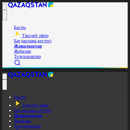
Басты
Тікелей эфир
Бағдарлама кестесі
Жаңалықтар
Жобалар
Телехикаялар
Басты
Тікелей эфир
Бағдарлама кестесі
Жаңалықтар
Жобалар
Телехикаялар