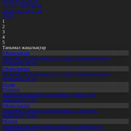
8
9
10
11
12
13
14
15
16
17
18
19
20
21
22
23
24
25
26
27
28
29
30
1
2
3
4
5
Танымал жаңалықтар
#Жаңалықтар
Мемлекеттік білім грант иегерлері тізімі жарияланды
07.08.2026, 19:46
#Жаңалықтар
Мемлекеттік білім грант иегерлері тізімі жарияланды
07.08.2026, 16:50
#Білім
#Aqparat
Жапондар Қазақстан өсімдіктерін зерттеп жүр
04.08.2026, 17:30
#Жаңалықтар
Павлодарда отандық өнім өндірісі 1,5 есе артты
05.08.2026, 20:06
#Қоғам
Құрылтай сайлауына үміткерлердің тізімі бекітілді