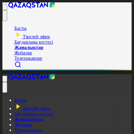
Басты
Тікелей эфир
Бағдарлама кестесі
Жаңалықтар
Жобалар
Телехикаялар
Басты
Тікелей эфир
Бағдарлама кестесі
Жаңалықтар
Жобалар
Телехикаялар