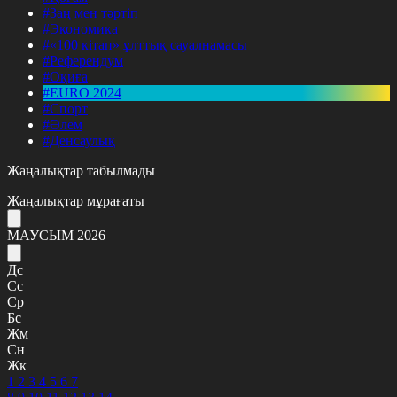
#Заң мен тәртіп
#Экономика
#«100 кітап» ұлттық сауалнамасы
#Референдум
#Оқиға
#EURO 2024
#Спорт
#Әлем
#Денсаулық
Жаңалықтар табылмады
Жаңалықтар мұрағаты
МАУСЫМ 2026
Дс
Сс
Ср
Бс
Жм
Сн
Жк
1
2
3
4
5
6
7