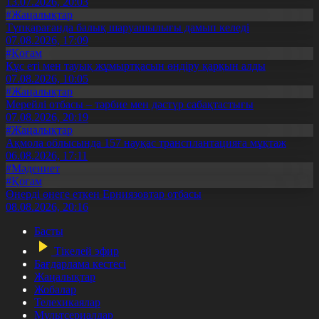
13.07.2026, 20:03
#Жаңалықтар
Түпқарағанда балық шаруашылығы дамып келеді
07.08.2026, 17:09
#Қоғам
Құс еті мен тауық жұмыртқасын өндіру қарқын алды
07.08.2026, 10:05
#Жаңалықтар
Мерейлі отбасы – тәрбие мен дәстүр сабақтастығы
07.08.2026, 20:19
#Жаңалықтар
Ақмола облысында 157 науқас трансплантацияға мұқтаж
06.08.2026, 17:11
#Мәдениет
#Қоғам
Өнерді өнеге еткен Ерниязовтар отбасы
08.08.2026, 20:16
Басты
Тікелей эфир
Бағдарлама кестесі
Жаңалықтар
Жобалар
Телехикаялар
Мультсериалдар