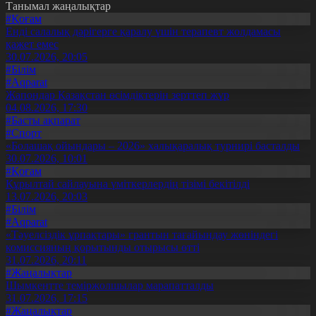
Танымал жаңалықтар
#Қоғам
Енді салалық дәрігерге қаралу үшін терапевт жолдамасы
қажет емес
30.07.2026, 20:05
#Білім
#Aqparat
Жапондар Қазақстан өсімдіктерін зерттеп жүр
04.08.2026, 17:30
#Басты ақпарат
#Спорт
«Болашақ ойындары – 2026» халықаралық турнирі басталды
30.07.2026, 10:01
#Қоғам
Құрылтай сайлауына үміткерлердің тізімі бекітілді
13.07.2026, 20:03
#Білім
#Aqparat
«Тәуелсіздік ұрпақтары» грантын тағайындау жөніндегі
комиссияның қорытынды отырысы өтті
31.07.2026, 20:11
#Жаңалықтар
Шымкентте теміржолшылар марапатталды
31.07.2026, 17:15
#Жаңалықтар