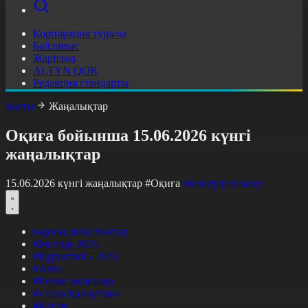
Корпорация туралы
Байланыс
Жарнама
ALTYN QOR
Редакция стандарты
Басты
Жаңалықтар
Оқиға бойынша 15.06.2026 күнгі
жаңалықтар
15.06.2026 күнгі жаңалықтар
#Оқиға
Фильтрді тазалау
Барлық жаңалықтар
#Жолдау 2025
#Құрылтай - 2026
#Апта
#Ресми оқиғалар
#«Таза Қазақстан»
#Қоғам