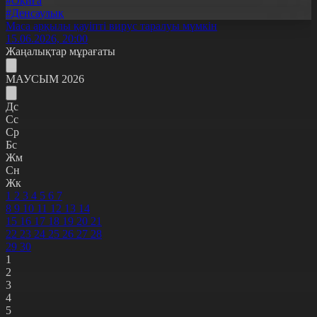
#Оқиға
#Денсаулық
Маса арқылы қауіпті вирус таралуы мүмкін
15.06.2026, 20:00
Жаңалықтар мұрағаты
МАУСЫМ 2026
Дс
Сс
Ср
Бс
Жм
Сн
Жк
1
2
3
4
5
6
7
8
9
10
11
12
13
14
15
16
17
18
19
20
21
22
23
24
25
26
27
28
29
30
1
2
3
4
5