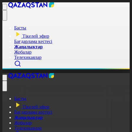
Басты
Тікелей эфир
Бағдарлама кестесі
Жаңалықтар
Жобалар
Телехикаялар
Басты
Тікелей эфир
Бағдарлама кестесі
Жаңалықтар
Жобалар
Телехикаялар