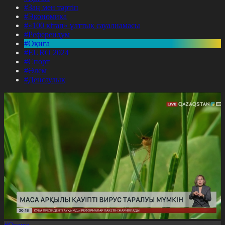
#Заң мен тәртіп
#Экономика
#«100 кітап» ұлттық сауалнамасы
#Референдум
#Оқиға
#EURO 2024
#Спорт
#Әлем
#Денсаулық