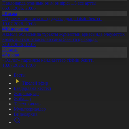
Павлодарда отандық өнім өндірісі 1,5 есе артты
05.08.2026, 20:06
#Қоғам
«Әділет» партиясы кандидаттардың тізімін бекітті
10.07.2026, 20:08
#Жаңалықтар
Ақмола облысында тұрақты жұмыстың арқасында әлеуметтік
көмек алатын отбасылар саны 50%-ға қысқарды
31.07.2026, 17:03
#Саясат
#Aqparat
«Әділет» партиясы кандидаттар тізімін бекітті
10.07.2026, 17:00
Басты
Тікелей эфир
Бағдарлама кестесі
Жаңалықтар
Жобалар
Телехикаялар
Мультсериалдар
Видеоархив