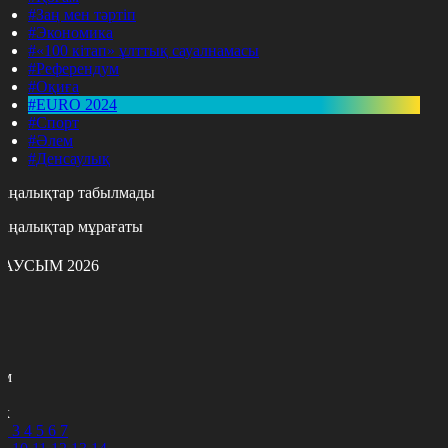
#Заң мен тәртіп
#Экономика
#«100 кітап» ұлттық сауалнамасы
#Референдум
#Оқиға
#EURO 2024
#Спорт
#Әлем
#Денсаулық
аңалықтар табылмады
аңалықтар мұрағаты
АУСЫМ 2026
с
с
р
с
м
н
к
2
3
4
5
6
7