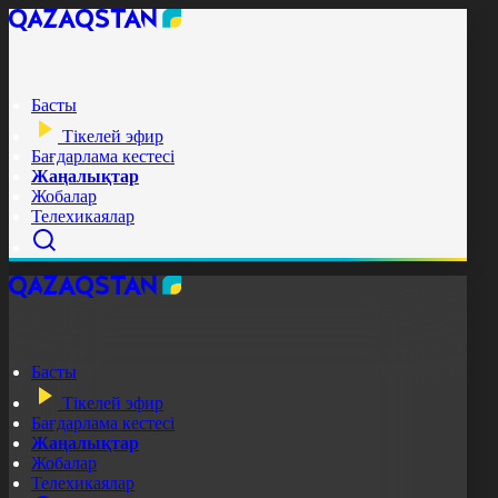
Басты
Тікелей эфир
Бағдарлама кестесі
Жаңалықтар
Жобалар
Телехикаялар
Басты
Тікелей эфир
Бағдарлама кестесі
Жаңалықтар
Жобалар
Телехикаялар