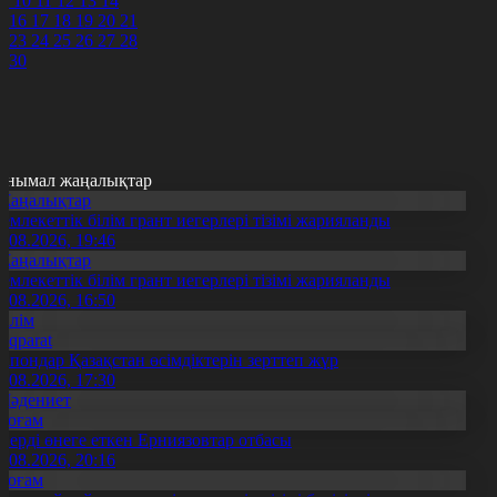
9
10
11
12
13
14
5
16
17
18
19
20
21
2
23
24
25
26
27
28
9
30
анымал жаңалықтар
Жаңалықтар
емлекеттік білім грант иегерлері тізімі жарияланды
7.08.2026, 19:46
Жаңалықтар
емлекеттік білім грант иегерлері тізімі жарияланды
7.08.2026, 16:50
Білім
Aqparat
апондар Қазақстан өсімдіктерін зерттеп жүр
4.08.2026, 17:30
Мәдениет
Қоғам
нерді өнеге еткен Ерниязовтар отбасы
8.08.2026, 20:16
Қоғам