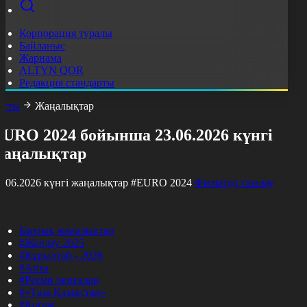
Корпорация туралы
Байланыс
Жарнама
ALTYN QOR
Редакция стандарты
асты
Жаңалықтар
EURO 2024 бойынша 23.06.2026 күнгі
жаңалықтар
3.06.2026 күнгі жаңалықтар
#EURO 2024
Фильтрді тазалау
Барлық жаңалықтар
#Жолдау 2025
#Құрылтай - 2026
#Апта
#Ресми оқиғалар
#«Таза Қазақстан»
#Қоғам