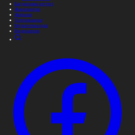
Бағдарлама кестесі
Жаңалықтар
Жобалар
Телехикаялар
Мультсериалдар
Видеоархив