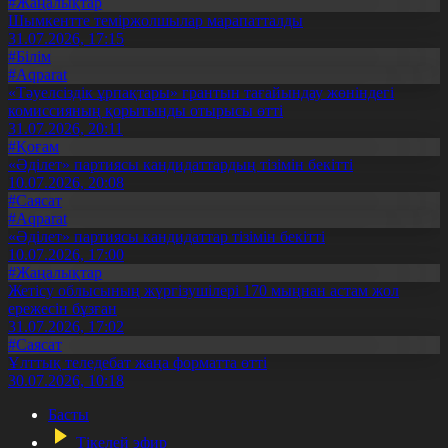
#Жаңалықтар
Шымкентте теміржолшылар марапатталды
31.07.2026, 17:15
#Білім
#Aqparat
«Тәуелсіздік ұрпақтары» грантын тағайындау жөніндегі
комиссияның қорытынды отырысы өтті
31.07.2026, 20:11
#Қоғам
«Әділет» партиясы кандидаттардың тізімін бекітті
10.07.2026, 20:08
#Саясат
#Aqparat
«Әділет» партиясы кандидаттар тізімін бекітті
10.07.2026, 17:00
#Жаңалықтар
Жетісу облысының жүргізушілері 170 мыңнан астам жол
ережесін бұзған
31.07.2026, 17:02
#Саясат
Ұлттық теледебат жаңа форматта өтті
30.07.2026, 10:18
Басты
Тікелей эфир