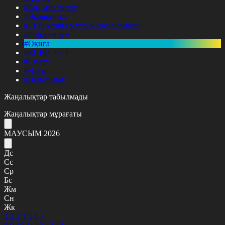
#Заң мен тәртіп
#Экономика
#«100 кітап» ұлттық сауалнамасы
#Референдум
#Оқиға
#EURO 2024
#Спорт
#Әлем
#Денсаулық
Жаңалықтар табылмады
Жаңалықтар мұрағаты
МАУСЫМ 2026
Дс
Сс
Ср
Бс
Жм
Сн
Жк
1
2
3
4
5
6
7