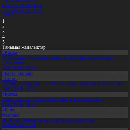
8
9
10
11
12
13
14
15
16
17
18
19
20
21
22
23
24
25
26
27
28
29
30
1
2
3
4
5
Танымал жаңалықтар
#Қоғам
Енді салалық дәрігерге қаралу үшін терапевт жолдамасы
қажет емес
30.07.2026, 20:05
#Басты ақпарат
#Спорт
«Болашақ ойындары – 2026» халықаралық турнирі басталды
30.07.2026, 10:01
#Қоғам
Құрылтай сайлауына үміткерлердің тізімі бекітілді
13.07.2026, 20:03
#Білім
#Aqparat
Жапондар Қазақстан өсімдіктерін зерттеп жүр
04.08.2026, 17:30