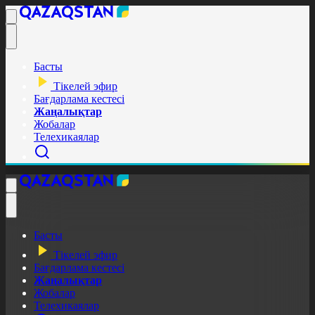
Басты
Тікелей эфир
Бағдарлама кестесі
Жаңалықтар
Жобалар
Телехикаялар
Басты
Тікелей эфир
Бағдарлама кестесі
Жаңалықтар
Жобалар
Телехикаялар