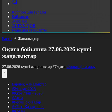
Корпорация туралы
Байланыс
Жарнама
ALTYN QOR
Редакция стандарты
Басты
Жаңалықтар
Оқиға бойынша 27.06.2026 күнгі
жаңалықтар
27.06.2026 күнгі жаңалықтар
#Оқиға
Фильтрді тазалау
Барлық жаңалықтар
#Жолдау 2025
#Құрылтай - 2026
#Апта
#Ресми оқиғалар
#«Таза Қазақстан»
#Қоғам