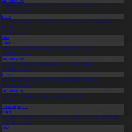
Жаңалықтар
емлекеттік білім грант иегерлері тізімі жарияланды
7.08.2026, 16:50
Қоғам
нді салалық дәрігерге қаралу үшін терапевт жолдамасы
ажет емес
0.07.2026, 20:05
Білім
Aqparat
апондар Қазақстан өсімдіктерін зерттеп жүр
4.08.2026, 17:30
Жаңалықтар
авлодарда отандық өнім өндірісі 1,5 есе артты
5.08.2026, 20:06
Қоғам
ұрылтай сайлауына үміткерлердің тізімі бекітілді
3.07.2026, 20:03
Жаңалықтар
ымкентте теміржолшылар марапатталды
1.07.2026, 17:15
Басты ақпарат
Спорт
Болашақ ойындары – 2026» халықаралық турнирі басталды
0.07.2026, 10:01
Білім