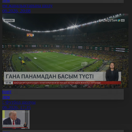
Әлем
лем жаңалықтарына шолу
8.06.2026, 20:08
Спорт
Әлем
Ч: Футбол шолуы
8.06.2026, 17:35