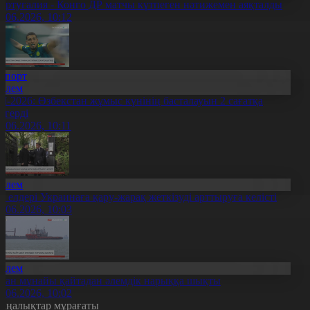
ортугалия - Конго ДР матчы күтпеген нәтижемен аяқталды
8.06.2026, 10:12
Спорт
Әлем
Ч-2026: Өзбекстан жұмыс күнінің басталауын 2 сағатқа
егерді
8.06.2026, 10:11
Әлем
7 елдері Украинаға қару-жарақ жеткізуді арттыруға келісті
8.06.2026, 10:03
Әлем
ран мұнайы қайтадан әлемдік нарыққа шықты
8.06.2026, 10:02
аңалықтар мұрағаты