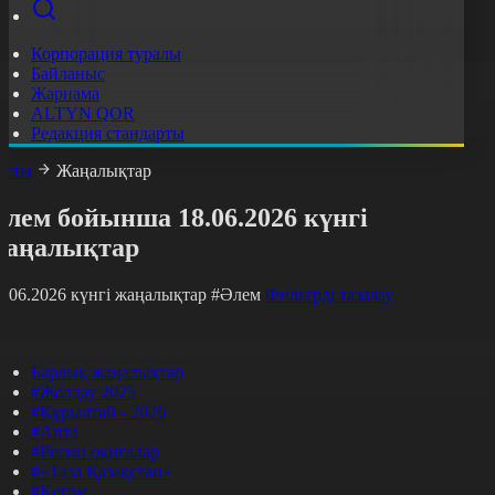
Корпорация туралы
Байланыс
Жарнама
ALTYN QOR
Редакция стандарты
асты
Жаңалықтар
лем бойынша 18.06.2026 күнгі
жаңалықтар
8.06.2026 күнгі жаңалықтар
#Әлем
Фильтрді тазалау
Барлық жаңалықтар
#Жолдау 2025
#Құрылтай - 2026
#Апта
#Ресми оқиғалар
#«Таза Қазақстан»
#Қоғам