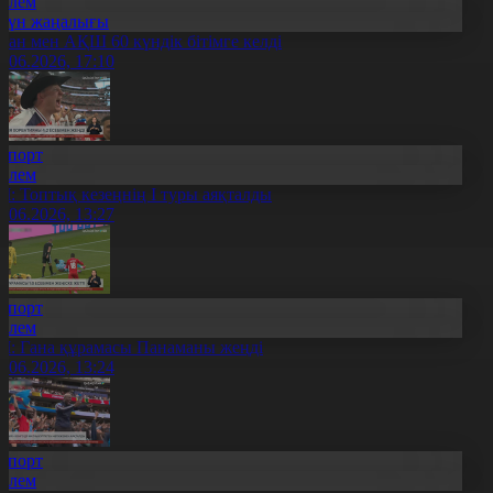
Әлем
Күн жаңалығы
ран мен АҚШ 60 күндік бітімге келді
8.06.2026, 17:10
Спорт
Әлем
Ч: Топтық кезеңнің І туры аяқталды
8.06.2026, 13:27
Спорт
Әлем
Ч: Гана құрамасы Панаманы жеңді
8.06.2026, 13:24
Спорт
Әлем