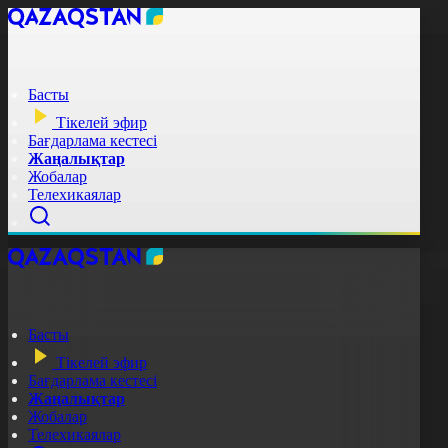
Басты
Тікелей эфир
Бағдарлама кестесі
Жаңалықтар
Жобалар
Телехикаялар
Басты
Тікелей эфир
Бағдарлама кестесі
Жаңалықтар
Жобалар
Телехикаялар