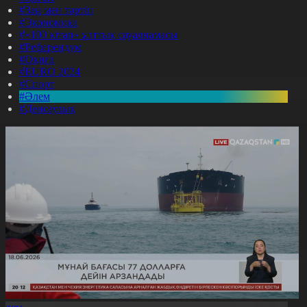
#Заң мен тәртіп
#Экономика
#«100 кітап» ұлттық сауалнамасы
#Референдум
#Оқиға
#EURO 2024
#Спорт
#Әлем
#Денсаулық