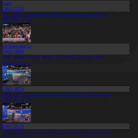
Спорт
EURO 2024
URO-2024: Словения-Сербия құрамалары тең түсті
1.06.2024, 10:00
Күн жаңалығы
EURO 2024
EURO 2024»: Алаң иелері плей-офф кезеңіне өтті
0.06.2024, 15:00
EURO 2024
EURO 2024»: Топтық кезеңдегі екінші тур ойындары
0.06.2024, 15:00
EURO 2024
EURO 2024»: Топтық кезеңдегі екінші тур басталады
9.06.2024, 15:00