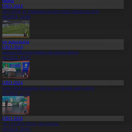
Aqparat
EURO 2024
URO 2024: D тобының кездесулері тартысты өтті
7.06.2024, 10:46
Күн жаңалығы
EURO 2024
ермания Шотландияны ойсырата жеңді
5.06.2024, 18:57
EURO 2024
уропа Чемпионаты: Бүгін үш бірдей матч өтеді
5.06.2024, 17:37
EURO 2024
үгін «EURO 2024» басталады
4.06.2024, 20:02