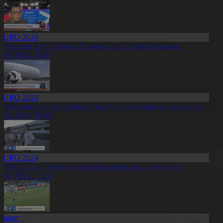
EURO 2024
утболдан XVII Еуропа Чемпионаты ертең басталады
3.06.2024, 20:47
EURO 2024
утболдан Еуропа чемпионаты: Доп додасына екі күн қалды
2.06.2024, 20:08
EURO 2024
EURO 2024»: Чемпионаттың басталуына 2 күн қалды
2.06.2024, 11:24
Спорт