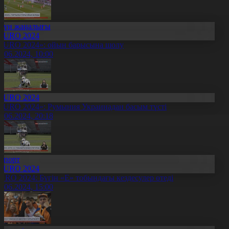
Күн жаңалығы
EURO 2024
EURO 2024»: ойын барысына шолу
8.06.2024, 10:00
EURO 2024
EURO 2024»: Румыния Украинадан басым түсті
7.06.2024, 20:18
Спорт
EURO 2024
URO 2024: Бүгін «Е» тобындағы кездесулер өтеді
7.06.2024, 15:00