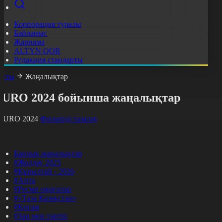
Корпорация туралы
Байланыс
Жарнама
ALTYN QOR
Редакция стандарты
асты
Жаңалықтар
EURO 2024 бойынша жаңалықтар
EURO 2024
Фильтрді тазалау
Барлық жаңалықтар
#Жолдау 2025
#Құрылтай - 2026
#Апта
#Ресми оқиғалар
#«Таза Қазақстан»
#Қоғам
#Заң мен тәртіп