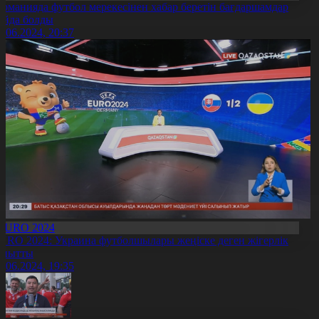
ерманияда футбол мерекесінен хабар беретін бағдаршамдар
айда болды
1.06.2024, 20:37
EURO 2024
URO 2024: Украина футболшылары жеңіске деген жігерлік
анытты
1.06.2024, 19:35