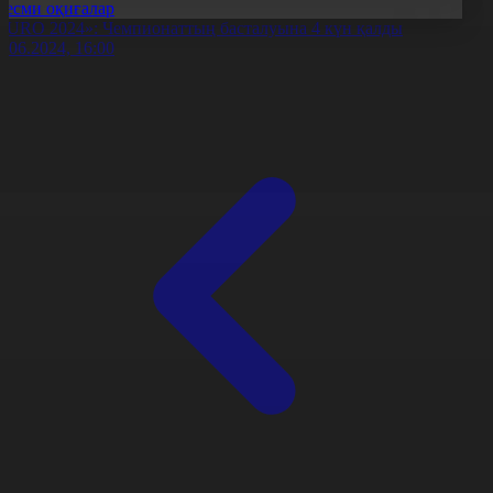
Ресми оқиғалар
EURO 2024»: Чемпионаттың басталуына 4 күн қалды
0.06.2024, 16:00