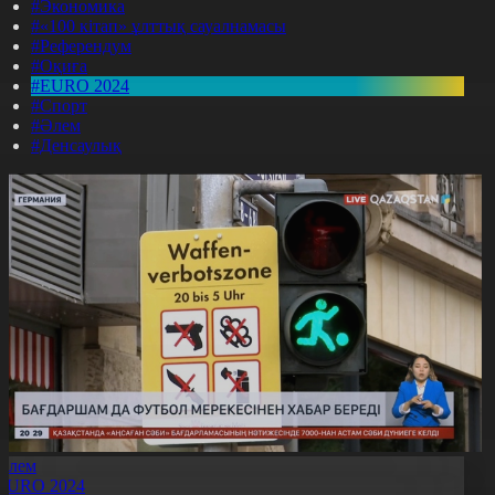
#Экономика
#«100 кітап» ұлттық сауалнамасы
#Референдум
#Оқиға
#EURO 2024
#Спорт
#Әлем
#Денсаулық
Әлем
EURO 2024