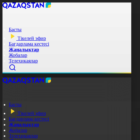
Басты
Тікелей эфир
Бағдарлама кестесі
Жаңалықтар
Жобалар
Телехикаялар
Басты
Тікелей эфир
Бағдарлама кестесі
Жаңалықтар
Жобалар
Телехикаялар