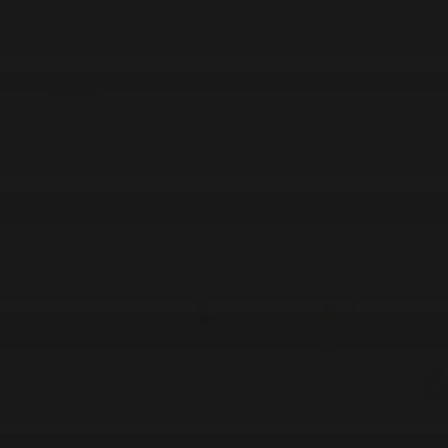
#Экономика
#«100 кітап» ұлттық сауалнамасы
#Референдум
#Оқиға
#EURO 2024
#Спорт
#Әлем
#Денсаулық