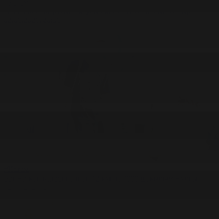
#Қоғам
Папиллома вирусына қарсы екпе салу жалғасып жатыр
02.06.2026, 20:56
#Қоғам
Бойжеткен велосипедпен 42 күнде 4000 шақырым жүрген
02.06.2026, 20:50