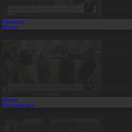
#Мәдениет
#Қоғам
Сарапшы: Шоқан қазақты әлемге танытқан ғалым
02.06.2026, 17:27
#Қоғам
#Күн жаңалығы
Ақтөбеде жүзден аса адам туристік фирмаға алданған
02.06.2026, 17:10