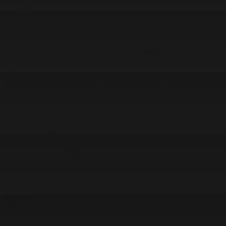
#Қоғам
Қазақстан мен Жапонияның парламентаралық ынтымағы артып
02.06.2026, 20:49
#Қоғам
#Апта
Балалар қауіпсіздігі: Ата-аналар нені ескеруі керек?
02.06.2026, 20:15