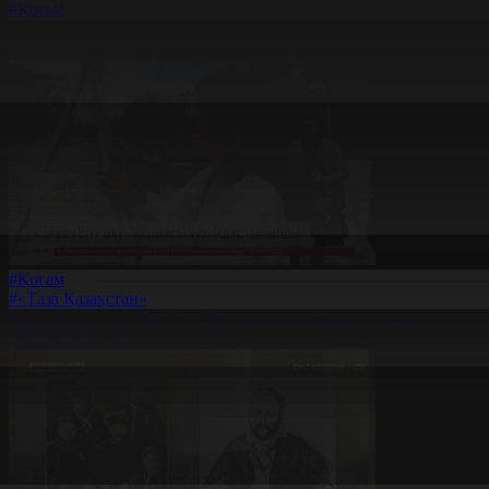
#Қоғам
Burger King-ке 1 млн теңге көлемінде айыппұл салынды
02.06.2026, 20:06
#Қоғам
#«Таза Қазақстан»
Петропавлда «Green City Day» акциясы ұйымдастырылды
02.06.2026, 17:30