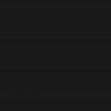
Корпорация туралы
Байланыс
Жарнама
ALTYN QOR
Редакция стандарты
Басты
Жаңалықтар
Қоғам бойынша 02.06.2026 күнгі жаңал
02.06.2026 күнгі жаңалықтар
#Қоғам
Фильтрді тазалау
Барлық жаңалықтар
#Жолдау 2025
#Құрылтай - 2026
#Апта
#Ресми оқиғалар
#«Таза Қазақстан»
#Қоғам
#Заң мен тәртіп