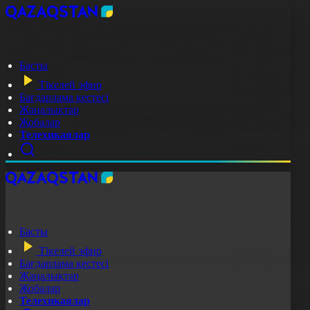
Басты
Тікелей эфир
Бағдарлама кестесі
Жаңалықтар
Жобалар
Телехикаялар
Басты
Тікелей эфир
Бағдарлама кестесі
Жаңалықтар
Жобалар
Телехикаялар