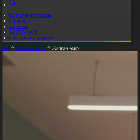
Корпорация туралы
Байланыс
Жарнама
ALTYN QOR
Редакция стандарты
асты
Телехикаялар
Жалған өмір