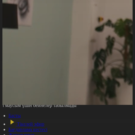
ұл маусым үшін бейнелер табылмады
Басты
Тікелей эфир
Бағдарлама кестесі
Жаңалықтар