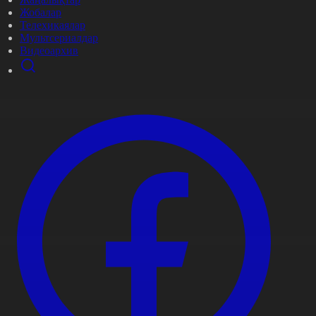
Жобалар
Телехикаялар
Мультсериалдар
Видеоархив