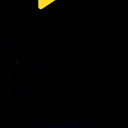
316-бөлім
Сезім мен серт
04.08.2026, 20:10
Басты
Тікелей эфир
Бағдарлама кестесі
Жаңалықтар
Жобалар
Телехикаялар
Мультсериалдар
Видеоархив