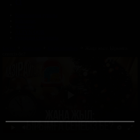
Корпорация туралы
Байланыс
Жарнама
ALTYN QOR
Редакция стандарты
Басты
Жобалар
Қазір айтайық
Жаңа жыл: Ырымға
сенесіз бе?
0:00
/ 0:00