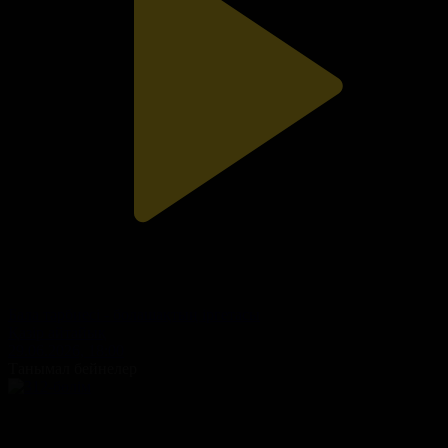
Бала тәрбиесі - болашақтың іргетасы
Қазір айтайық
29.06.2026, 18:00
Танымал бейнелер