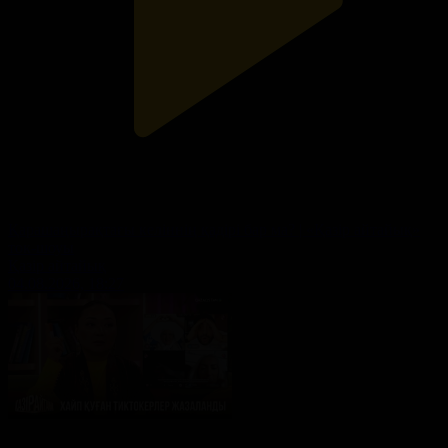
Қарашаңырақтағы келіннің қадірі бар ма? | «Қазір айтайық»
ток-шоуы
Қазір айтайық
04.08.2026, 18:27