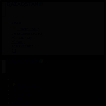
Басты
Тікелей эфир
Бағдарлама кестесі
Жаңалықтар
Жобалар
Телехикаялар
Басты
Тікелей эфир
Бағдарлама кестесі
Жаңалықтар
Жобалар
Телехикаялар