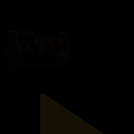
Жалдамалы пәтер жыры | «Қазір айтайық» ток-шоуы
Қазір айтайық
05.08.2026, 18:10