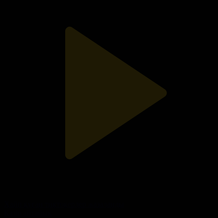
Хайп қуған тиктокерлер жазаланды
Қазір айтайық