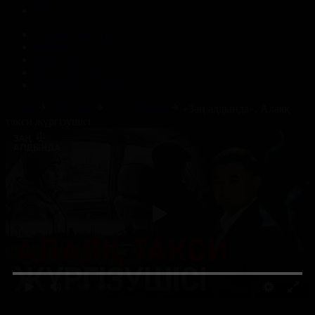
Корпорация туралы
Байланыс
Жарнама
ALTYN QOR
Редакция стандарты
Басты
Жобалар
Заң алдында
«Заң алдында». Алаяқ
такси жүргізушісі
0:00
/ 0:00