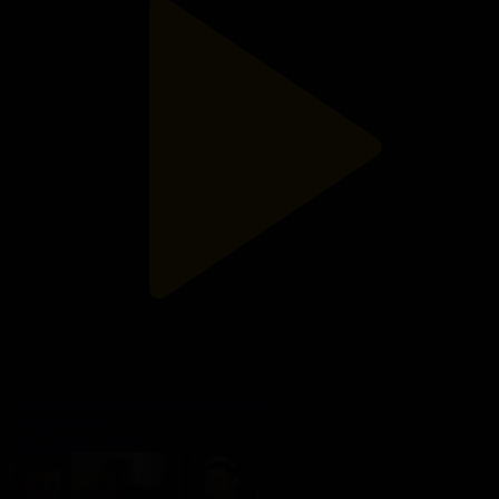
«Заң алдында». Назира Нұржан ісі
Заң алдында
29.07.2026, 14:30