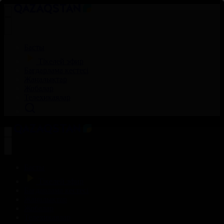
Басты
Тікелей эфир
Бағдарлама кестесі
Жаңалықтар
Жобалар
Телехикаялар
Басты
Тікелей эфир
Бағдарлама кестесі
Жаңалықтар
Жобалар
Телехикаялар