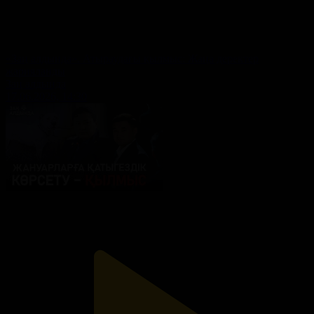
«Заң алдында». Атыраудағы қылмыс: Жаңа деректер
жарияланды
Заң алдында
17.06.2026, 14:30