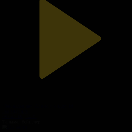
«Заң алдында». Алимент өндіру ісі
Заң алдында
08.04.2026, 14:35
Танымал бейнелер