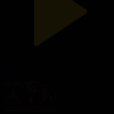
«Заң алдында». Жануарларға қатыгездік көрсету – қылмыс
Заң алдында
03.06.2026, 14:30