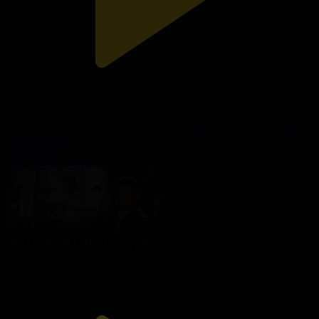
«Заң алдында». Павлодарда тәрбиеші 16 баланы ұрып-соқты
Заң алдында
22.04.2026, 14:40