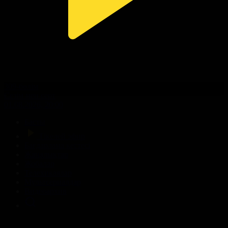
309-бөлім
Сезім мен серт
01.08.2026, 20:00
Басты
Тікелей эфир
Бағдарлама кестесі
Жаңалықтар
Жобалар
Телехикаялар
Мультсериалдар
Видеоархив