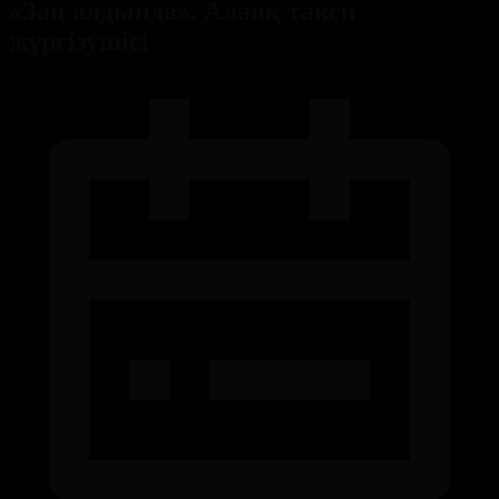
«Заң алдында». Алаяқ такси
жүргізушісі