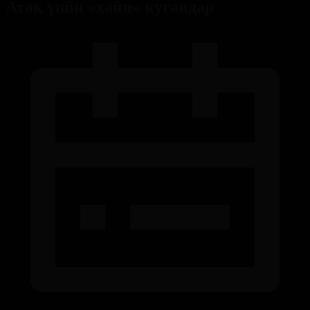
Атақ үшін «хайп» қуғандар