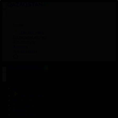
Басты
Тікелей эфир
Бағдарлама кестесі
Жаңалықтар
Жобалар
Телехикаялар
Басты
Тікелей эфир
Бағдарлама кестесі
Жаңалықтар
Жобалар
Телехикаялар