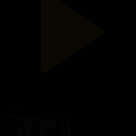
Жалдамалы пәтер жыры | «Қазір айтайық» ток-шоуы
Қазір айтайық
05.08.2026, 18:10