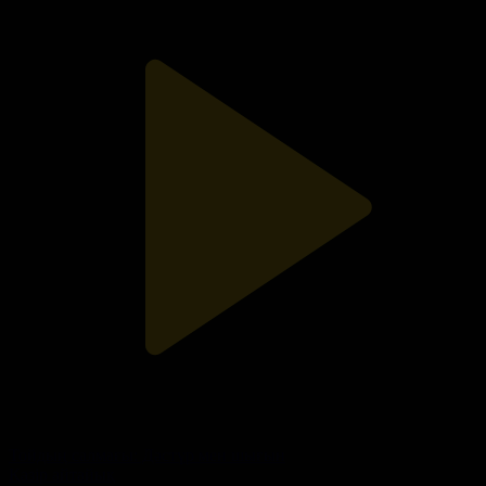
Тойдың салмағы: Дәстүр мен шығын
Қазір айтайық