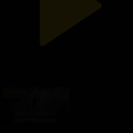
Хайп қуған тиктокерлер жазаланды
Қазір айтайық
03.08.2026, 18:00