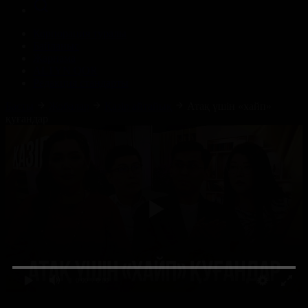
Корпорация туралы
Байланыс
Жарнама
ALTYN QOR
Редакция стандарты
Басты
Жобалар
Қазір айтайық
Атақ үшін «хайп»
қуғандар
0:00
/ 0:00