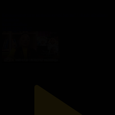
Қарашаңырақтағы келіннің қадірі бар ма? | «Қазір айтайық»
ток-шоуы
Қазір айтайық
04.08.2026, 18:27