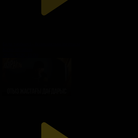
Бала тәрбиесі - болашақтың іргетасы
Қазір айтайық
29.06.2026, 18:00