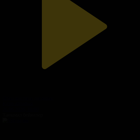
Отыз жастағы дағдарыс
Қазір айтайық
26.06.2026, 18:00
Танымал бейнелер