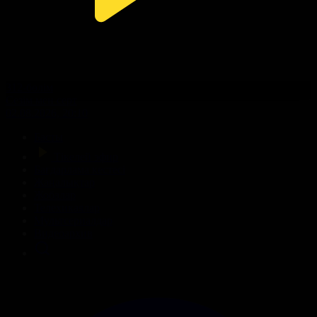
312-бөлім
Сезім мен серт
02.08.2026, 20:10
Басты
Тікелей эфир
Бағдарлама кестесі
Жаңалықтар
Жобалар
Телехикаялар
Мультсериалдар
Видеоархив