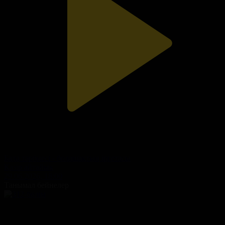
Бала тәрбиесі - болашақтың іргетасы
Қазір айтайық
29.06.2026, 18:00
Танымал бейнелер