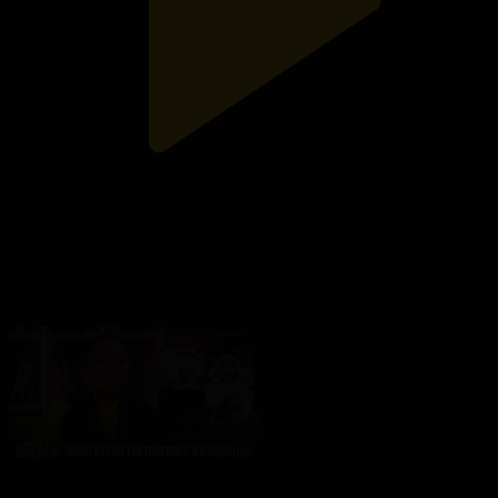
Қарашаңырақтағы келіннің қадірі бар ма? | «Қазір айтайық»
ток-шоуы
Қазір айтайық
04.08.2026, 18:27