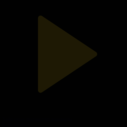
Хайп қуған тиктокерлер жазаланды
Қазір айтайық