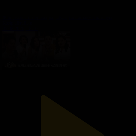
Жалдамалы пәтер жыры | «Қазір айтайық» ток-шоуы
Қазір айтайық
05.08.2026, 18:10