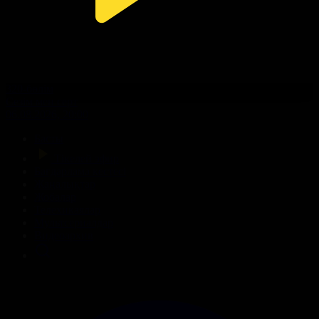
320-бөлім
Сезім мен серт
06.08.2026, 20:00
Басты
Тікелей эфир
Бағдарлама кестесі
Жаңалықтар
Жобалар
Телехикаялар
Мультсериалдар
Видеоархив