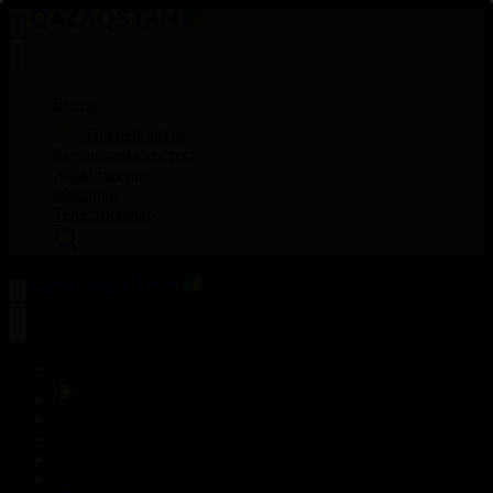
Басты
Тікелей эфир
Бағдарлама кестесі
Жаңалықтар
Жобалар
Телехикаялар
Басты
Тікелей эфир
Бағдарлама кестесі
Жаңалықтар
Жобалар
Телехикаялар