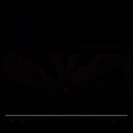
Корпорация туралы
Байланыс
Жарнама
ALTYN QOR
Редакция стандарты
Басты
Жобалар
Қазір айтайық
Балалар жазда қалай
демалады?
0:00
/ 0:00