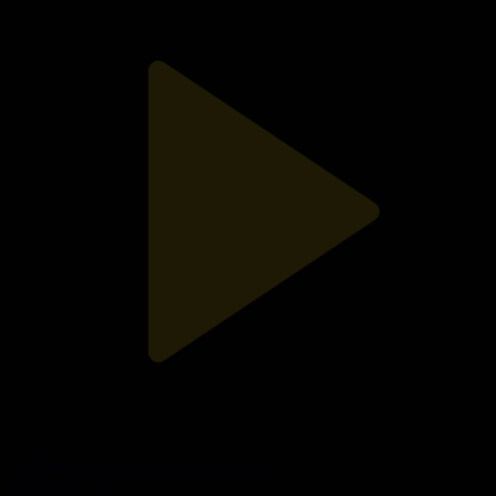
Хайп қуған тиктокерлер жазаланды
Қазір айтайық