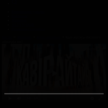
Корпорация туралы
Байланыс
Жарнама
ALTYN QOR
Редакция стандарты
Басты
Жобалар
Қазір айтайық
Қыз жасауы бәсекеге
айналды ма?
0:00
/ 0:00