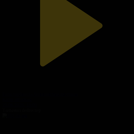
Бала тәрбиесі - болашақтың іргетасы
Қазір айтайық
29.06.2026, 18:00
Танымал бейнелер