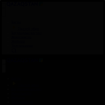
Басты
Тікелей эфир
Бағдарлама кестесі
Жаңалықтар
Жобалар
Телехикаялар
Басты
Тікелей эфир
Бағдарлама кестесі
Жаңалықтар
Жобалар
Телехикаялар