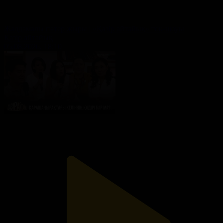
Жалдамалы пәтер жыры | «Қазір айтайық» ток-шоуы
Қазір айтайық
05.08.2026, 18:10