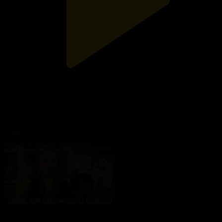
Қарашаңырақтағы келіннің қадірі бар ма? | «Қазір айтайық»
ток-шоуы
Қазір айтайық
04.08.2026, 18:27