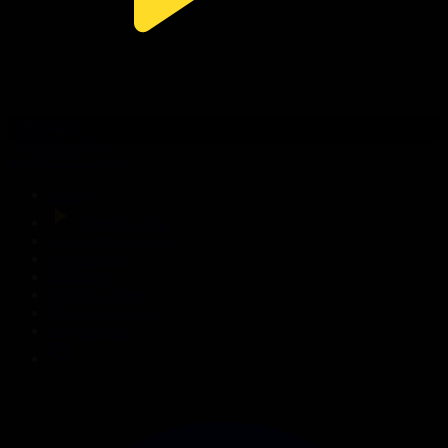
316-бөлім
Сезім мен серт
04.08.2026, 20:10
Басты
Тікелей эфир
Бағдарлама кестесі
Жаңалықтар
Жобалар
Телехикаялар
Мультсериалдар
Видеоархив