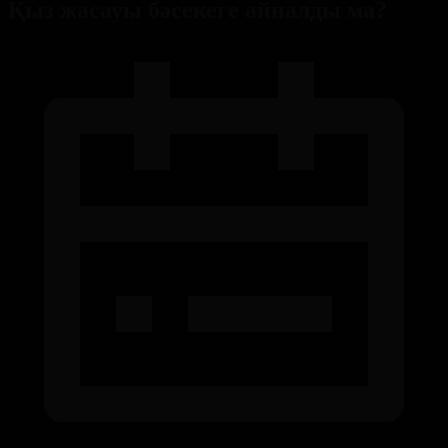
Қыз жасауы бәсекеге айналды ма?