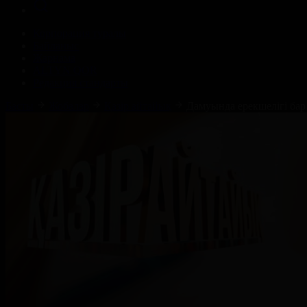
Корпорация туралы
Байланыс
Жарнама
ALTYN QOR
Редакция стандарты
Басты
Жобалар
Қазір айтайық
Дамуында ерекшелігі бар