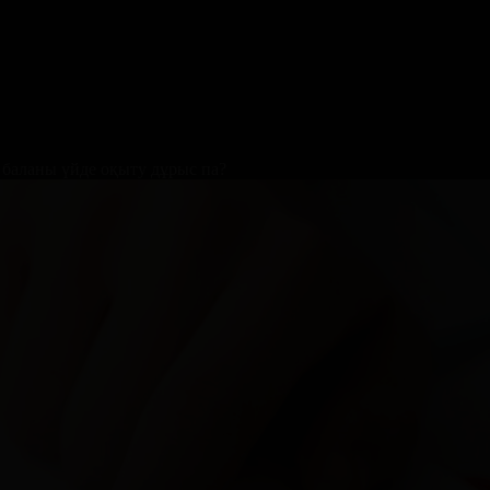
 баланы үйде оқыту дұрыс па?