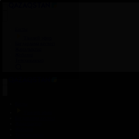
Басты
Тікелей эфир
Бағдарлама кестесі
Жаңалықтар
Жобалар
Телехикаялар
Басты
Тікелей эфир
Бағдарлама кестесі
Жаңалықтар
Жобалар
Телехикаялар