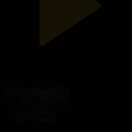
Хайп қуған тиктокерлер жазаланды
Қазір айтайық
03.08.2026, 18:00