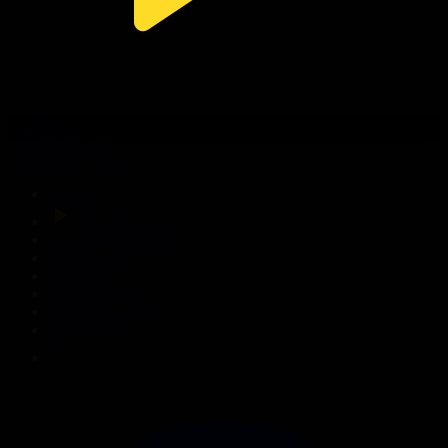
312-бөлім
Сезім мен серт
02.08.2026, 20:10
Басты
Тікелей эфир
Бағдарлама кестесі
Жаңалықтар
Жобалар
Телехикаялар
Мультсериалдар
Видеоархив