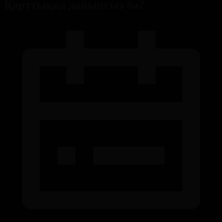
Қарттыққа дайынсыз ба?