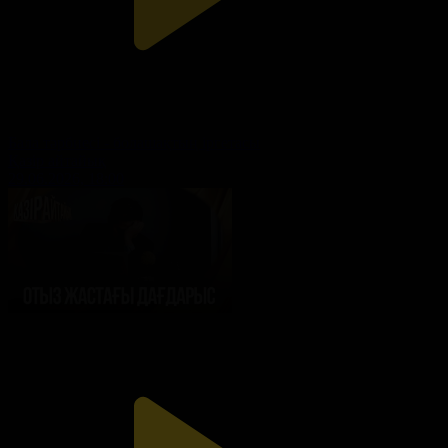
Бала тәрбиесі - болашақтың іргетасы
Қазір айтайық
29.06.2026, 18:00