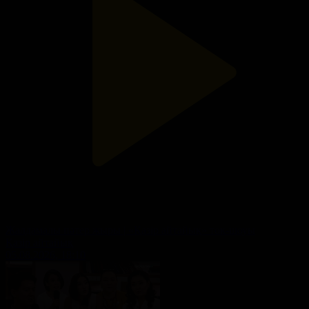
Жалдамалы пәтер жыры | «Қазір айтайық» ток-шоуы
Қазір айтайық
05.08.2026, 18:10