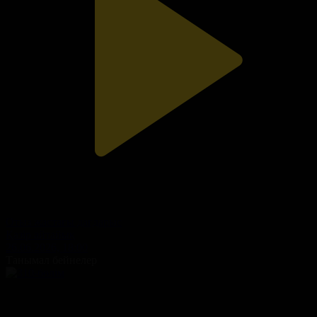
Отыз жастағы дағдарыс
Қазір айтайық
26.06.2026, 18:00
Танымал бейнелер