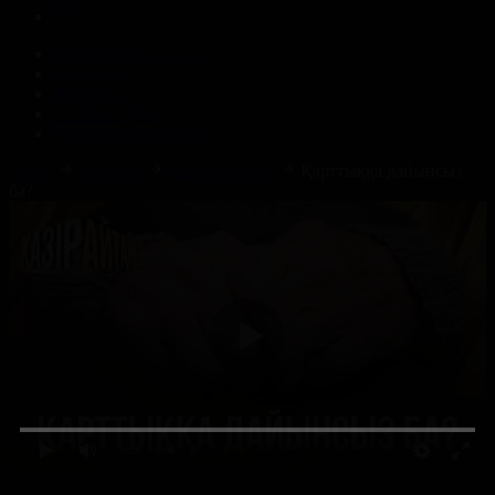
Корпорация туралы
Байланыс
Жарнама
ALTYN QOR
Редакция стандарты
Басты
Жобалар
Қазір айтайық
Қарттыққа дайынсыз
ба?
0:00
/ 0:00