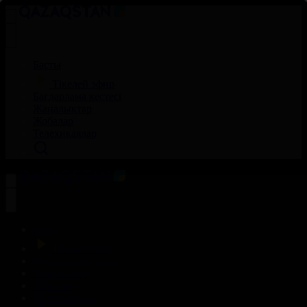
Басты
Тікелей эфир
Бағдарлама кестесі
Жаңалықтар
Жобалар
Телехикаялар
Басты
Тікелей эфир
Бағдарлама кестесі
Жаңалықтар
Жобалар
Телехикаялар