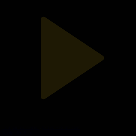
Тойдың салмағы: Дәстүр мен шығын
Қазір айтайық