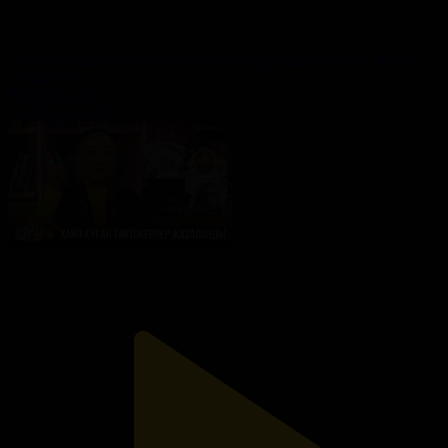
Қарашаңырақтағы келіннің қадірі бар ма? | «Қазір айтайық»
ток-шоуы
Қазір айтайық
04.08.2026, 18:27