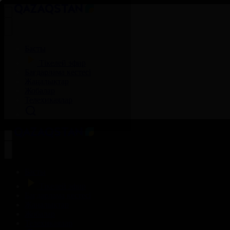
Басты
Тікелей эфир
Бағдарлама кестесі
Жаңалықтар
Жобалар
Телехикаялар
Басты
Тікелей эфир
Бағдарлама кестесі
Жаңалықтар
Жобалар
Телехикаялар