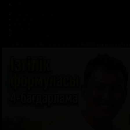
Корпорация туралы
Байланыс
Жарнама
ALTYN QOR
Редакция стандарты
Басты
Жобалар
Ізгілік формуласы
1500 тонна керексіз 