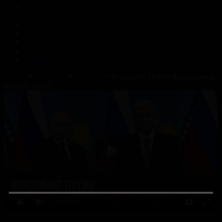
Корпорация туралы
Байланыс
Жарнама
ALTYN QOR
Редакция стандарты
Басты
Жобалар
Ақорда
Владимир Путин Қазақстанға
не үшін келді?
0:00
/ 0:00