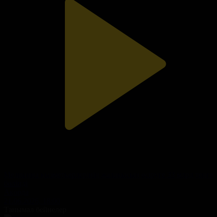
Медицина қызметкерлерінің жалақысын өсіруге 33 млрд теңге
бөлінді
Ақорда
21.06.2026, 18:00
Танымал бейнелер