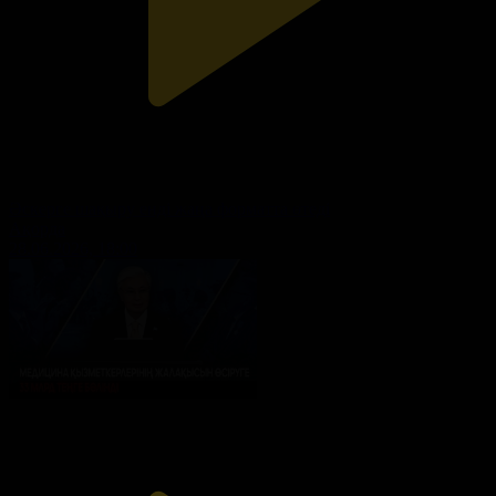
Әскерге шақыру енді жаңа форматта өтеді
Ақорда
28.06.2026, 18:00