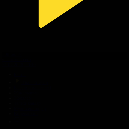
308-бөлім
Сезім мен серт
31.07.2026, 20:10
Басты
Тікелей эфир
Бағдарлама кестесі
Жаңалықтар
Жобалар
Телехикаялар
Мультсериалдар
Видеоархив