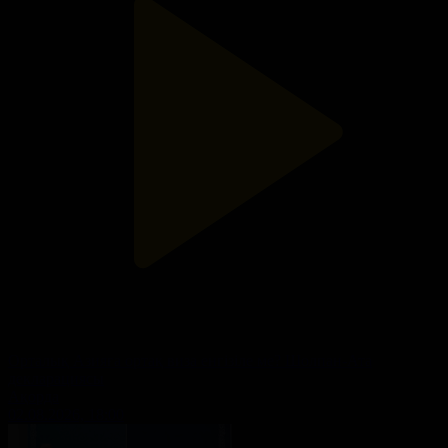
Орталық Азияға ортақ виза енгізіле ме? Шолпан-Ата
декларациясы
Ақорда
02.08.2026, 18:00