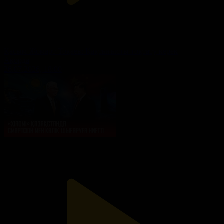
Қасым-Жомарт Тоқаев: Қақтығысты тоқтату керек
Ақорда
26.07.2026, 18:00