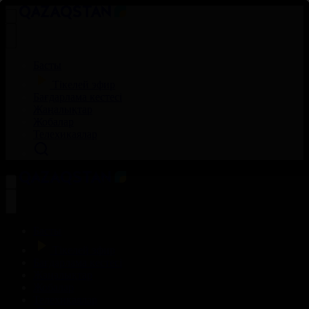
Басты
Тікелей эфир
Бағдарлама кестесі
Жаңалықтар
Жобалар
Телехикаялар
Басты
Тікелей эфир
Бағдарлама кестесі
Жаңалықтар
Жобалар
Телехикаялар