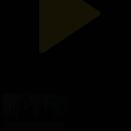
«Xiaomi» Қазақстанда смартфон мен көлік шығаруға ниетті
Ақорда
19.07.2026, 18:00