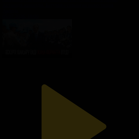
Астанада жиналды. Батумиға салынған инвестиция
Ақорда
05.07.2026, 18:00