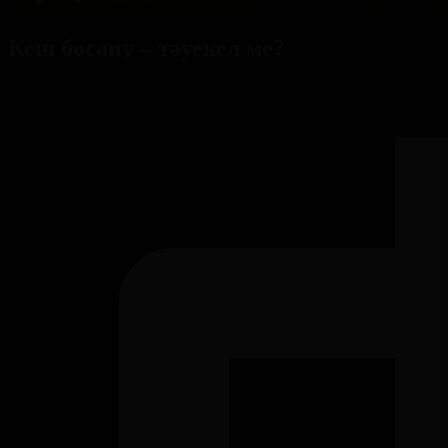
Кеш босану – тәуекел ме?