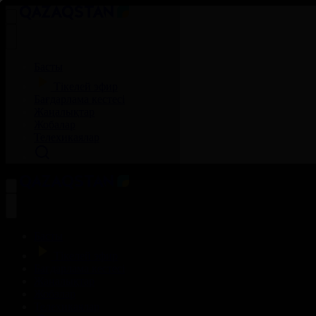
Басты
Тікелей эфир
Бағдарлама кестесі
Жаңалықтар
Жобалар
Телехикаялар
Басты
Тікелей эфир
Бағдарлама кестесі
Жаңалықтар
Жобалар
Телехикаялар