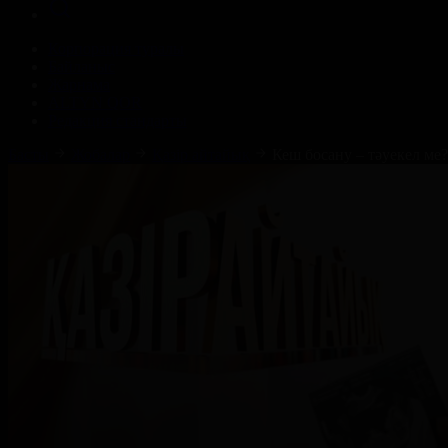
Корпорация туралы
Байланыс
Жарнама
ALTYN QOR
Редакция стандарты
Басты
Жобалар
Қазір айтайық
Кеш босану – тәуекел ме?