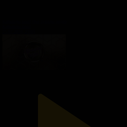
Қайырлы кеш! Әке туралы әндер
Қайырлы кеш!
25.07.2026, 23:05