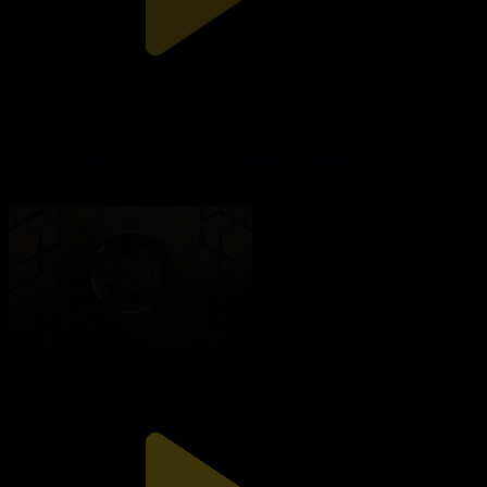
Қайырлы кеш! Алтынбек Қоразбаевтың өнер жолы
Қайырлы кеш!
27.06.2026, 23:05