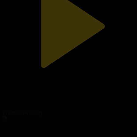
Қайырлы кеш! «Опера және балет»
Қайырлы кеш!
20.06.2026, 22:55
Танымал бейнелер