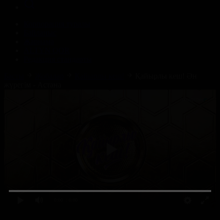
Корпорация туралы
Байланыс
Жарнама
ALTYN QOR
Редакция стандарты
Басты
Жобалар
Қайырлы кеш!
Қайырлы кеш! Ән
жүрегім - Астана
0:00
/ 0:00