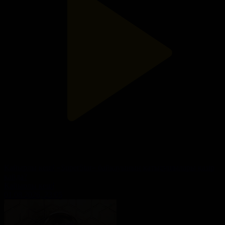
Қайырлы кеш! «SuperStar» байқауының қатысушылары қазір
қайда?
Қайырлы кеш!
01.08.2026, 23:05