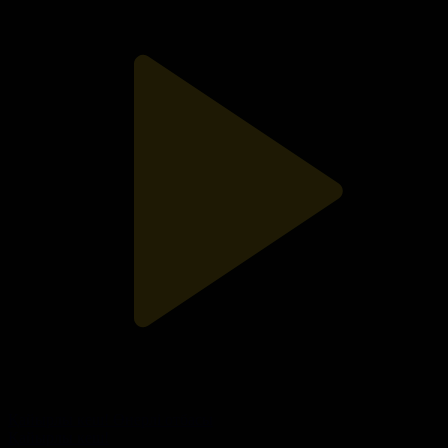
Қайырлы кеш! Өнерлі отбасы
Қайырлы кеш!