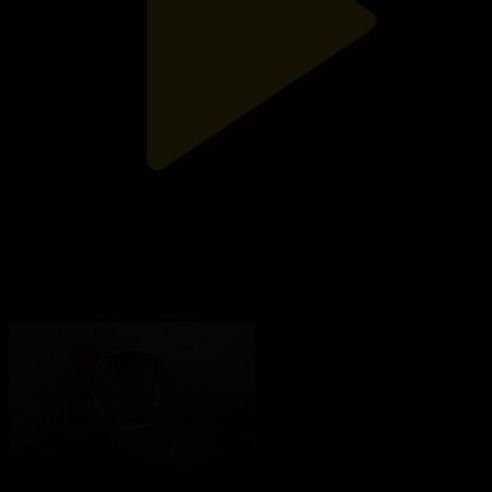
Қайырлы кеш! Жаңа толқын әншілері
Қайырлы кеш!
18.07.2026, 23:05