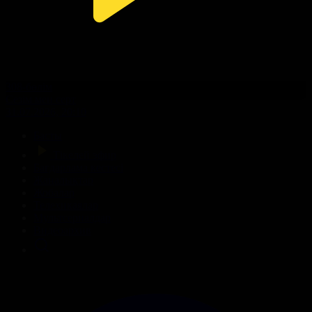
308-бөлім
Сезім мен серт
31.07.2026, 20:10
Басты
Тікелей эфир
Бағдарлама кестесі
Жаңалықтар
Жобалар
Телехикаялар
Мультсериалдар
Видеоархив