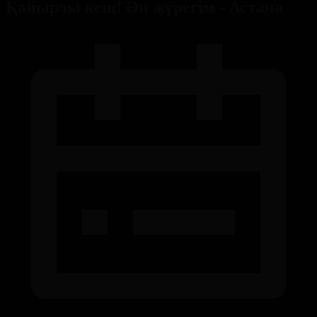
Қайырлы кеш! Ән жүрегім - Астана