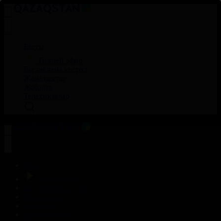
Басты
Тікелей эфир
Бағдарлама кестесі
Жаңалықтар
Жобалар
Телехикаялар
Басты
Тікелей эфир
Бағдарлама кестесі
Жаңалықтар
Жобалар
Телехикаялар