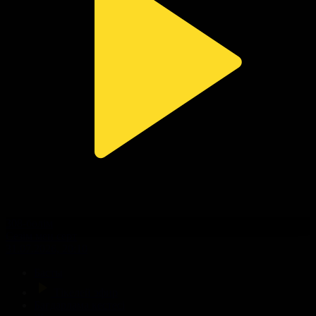
308-бөлім
Сезім мен серт
31.07.2026, 20:10
Басты
Тікелей эфир
Бағдарлама кестесі