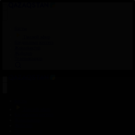
Басты
Тікелей эфир
Бағдарлама кестесі
Жаңалықтар
Жобалар
Телехикаялар
Басты
Тікелей эфир
Бағдарлама кестесі
Жаңалықтар
Жобалар
Телехикаялар