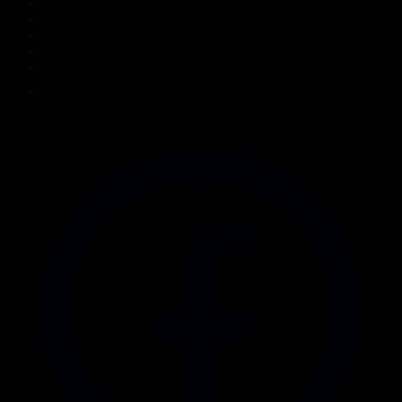
Жаңалықтар
Жобалар
Телехикаялар
Мультсериалдар
Видеоархив