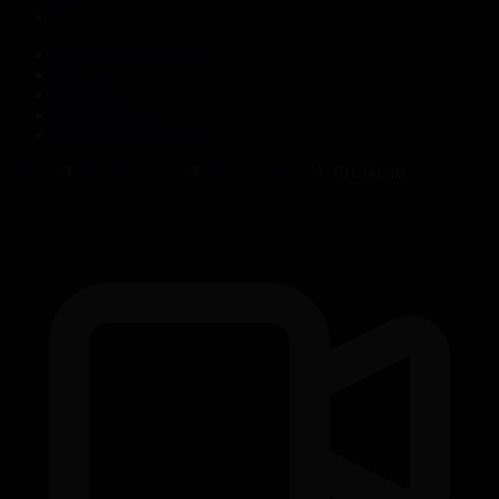
Корпорация туралы
Байланыс
Жарнама
ALTYN QOR
Редакция стандарты
Басты
Телехикаялар
Гүлдер сыры
101-бөлім