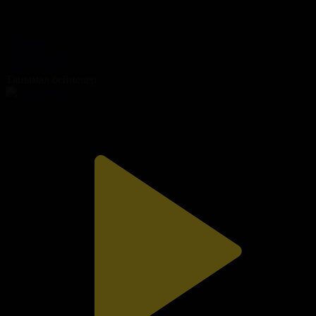
99-бөлім
Гүлдер сыры
04.07.2026, 21:25
Танымал бейнелер