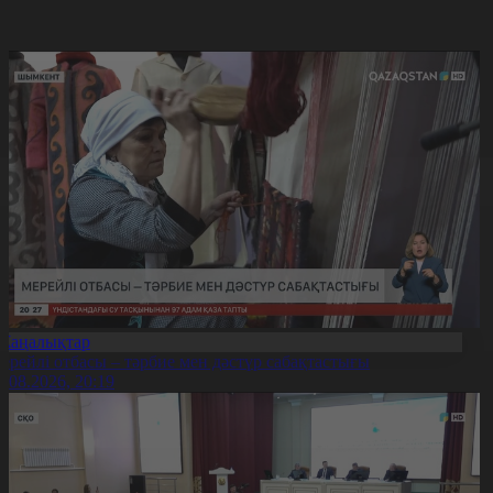
Жаңалықтар
ерейлі отбасы – тәрбие мен дәстүр сабақтастығы
7.08.2026, 20:19