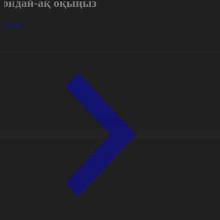
Сондай-ақ оқыңыз
арлығы