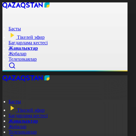
Басты
Тікелей эфир
Бағдарлама кестесі
Жаңалықтар
Жобалар
Телехикаялар
Басты
Тікелей эфир
Бағдарлама кестесі
Жаңалықтар
Жобалар
Телехикаялар