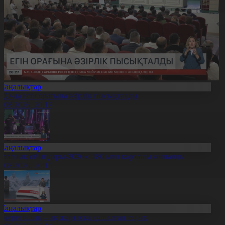
Жаңалықтар
ҚО-да егін орағына әзірлік пысықталды
7.08.2026, 20:17
Жаңалықтар
Болашақ ойындары-2026»: 180 млн қаралым жиналды
7.08.2026, 20:15
Жаңалықтар
қкерегешың – ақ жартасқа қашалған тарих