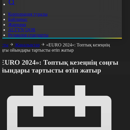
Корпорация туралы
Байланыс
Жарнама
ALTYN QOR
Редакция стандарты
асты
Жаңалықтар
«EURO 2024»: Топтық кезеңнің
оңғы ойындары тартысты өтіп жатыр
«EURO 2024»: Топтық кезеңнің соңғы
ойындары тартысты өтіп жатыр