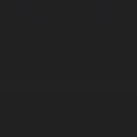
Корпорация туралы
Байланыс
Дистрибуция
Жарнама