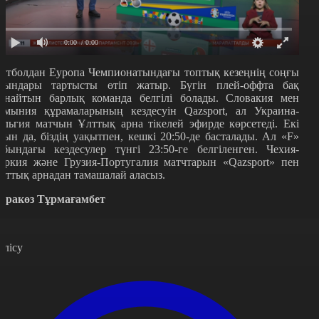
0:00
/ 0:00
утболдан Еуропа Чемпионатындағы топтық кезеңнің соңғы
йындары тартысты өтіп жатыр. Бүгін плей-оффта бақ
ынайтын барлық команда белгілі болады. Словакия мен
умыния құрамаларының кездесуін Qazsport, ал Украина-
ельгия матчын Ұлттық арна тікелей эфирде көрсетеді. Екі
йын да, біздің уақытпен, кешкі 20:50-де басталады. Ал «F»
обындағы кездесулер түнгі 23:50-ге белгіленген. Чехия-
үркия және Грузия-Португалия матчтарын «Qazsport» пен
лттық арнадан тамашалай аласыз.
аракөз Тұрмағамбет
өлісу