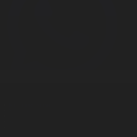
Корпорация туралы
Байланыс
Дистрибуция
Жарнама
Редакция стандарты