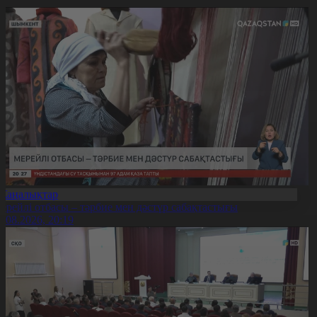
Жаңалықтар
ерейлі отбасы – тәрбие мен дәстүр сабақтастығы
7.08.2026, 20:19