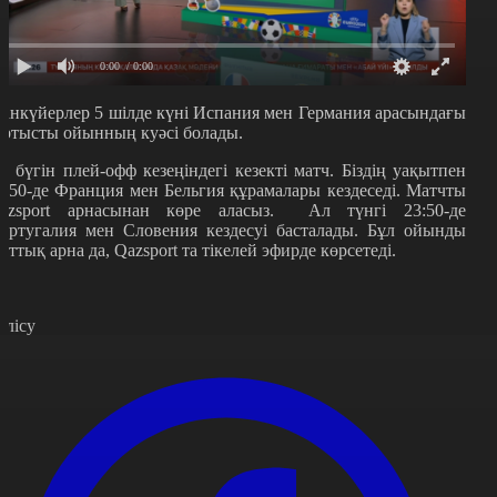
0:00
/ 0:00
анкүйерлер 5 шілде күні Испания мен Германия арасындағы
артысты ойынның куәсі болады.
л бүгін плей-офф кезеңіндегі кезекті матч. Біздің уақытпен
0:50-де Франция мен Бельгия құрамалары кездеседі. Матчты
azsport арнасынан көре аласыз. Ал түнгі 23:50-де
ортугалия мен Словения кездесуі басталады. Бұл ойынды
лттық арна да, Qazsport та тікелей эфирде көрсетеді.
өлісу