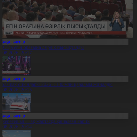
Жаңалықтар
ҚО-да егін орағына әзірлік пысықталды
7.08.2026, 20:17
Жаңалықтар
Болашақ ойындары-2026»: 180 млн қаралым жиналды
7.08.2026, 20:15
Жаңалықтар
қкерегешың – ақ жартасқа қашалған тарих
7.08.2026, 20:14