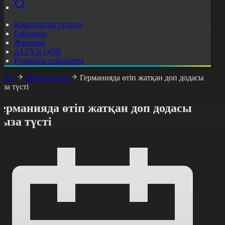
Корпорация туралы
Байланыс
Жарнама
ALTYN QOR
Редакция стандарты
асты
Жаңалықтар
Германияда өтіп жатқан доп додасы
ыза түсті
ерманияда өтіп жатқан доп додасы
ыза түсті