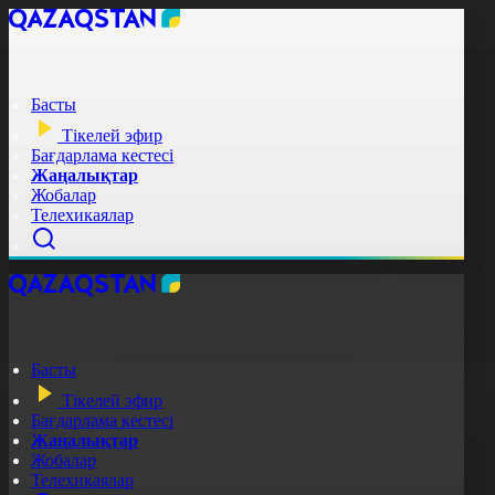
Басты
Тікелей эфир
Бағдарлама кестесі
Жаңалықтар
Жобалар
Телехикаялар
Басты
Тікелей эфир
Бағдарлама кестесі
Жаңалықтар
Жобалар
Телехикаялар