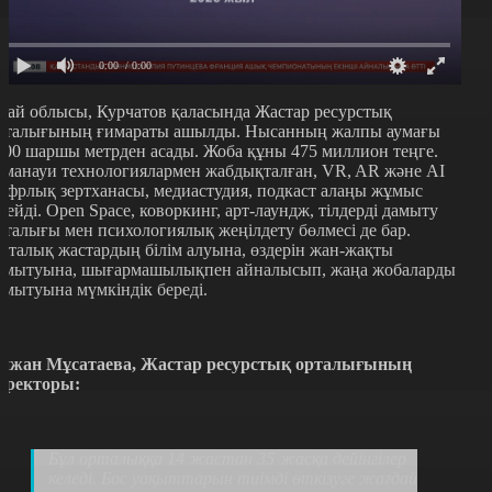
0:00
/ 0:00
бай облысы, Курчатов қаласында Жастар ресурстық
рталығының ғимараты ашылды. Нысанның жалпы аумағы
100 шаршы метрден аса
ды. Жоба құны 475 миллион теңге.
аманауи технологиялармен жабдықталған, VR, AR және AI
ифрлық зертханасы, медиастудия, подкаст алаңы жұмыс
стейді. Open Space, коворкинг, арт-лаундж, тілдерді дамыту
рталығы мен психологиялық жеңілдету бөлмесі де бар.
рталық жастардың білім алуына, өздерін жан-жақты
амытуына, шығармашылықпен айналысып, жаңа жобаларды
амытуына мүмкіндік береді.
йжан Мұсатаева, Жастар ресурстық орталығының
иректоры
:
Бұл орталыққа 14 жастан 35 жасқа дейінгілер
келеді. Бос уақыттарын тиімді өткізуге жағдай