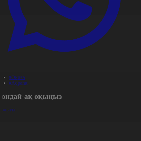
#Оқиға
#Aqparat
Сондай-ақ оқыңыз
арлығы