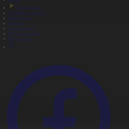
Тікелей эфир
Бағдарлама кестесі
Жаңалықтар
Жобалар
Телехикаялар
Мультсериалдар
Видеоархив