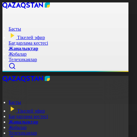
Басты
Тікелей эфир
Бағдарлама кестесі
Жаңалықтар
Жобалар
Телехикаялар
Басты
Тікелей эфир
Бағдарлама кестесі
Жаңалықтар
Жобалар
Телехикаялар