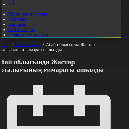
Корпорация туралы
Байланыс
Жарнама
ALTYN QOR
Редакция стандарты
асты
Жаңалықтар
Абай облысында Жастар
рталығының ғимараты ашылды
Абай облысында Жастар
орталығының ғимараты ашылды