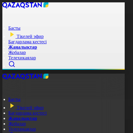
Басты
Тікелей эфир
Бағдарлама кестесі
Жаңалықтар
Жобалар
Телехикаялар
Басты
Тікелей эфир
Бағдарлама кестесі
Жаңалықтар
Жобалар
Телехикаялар