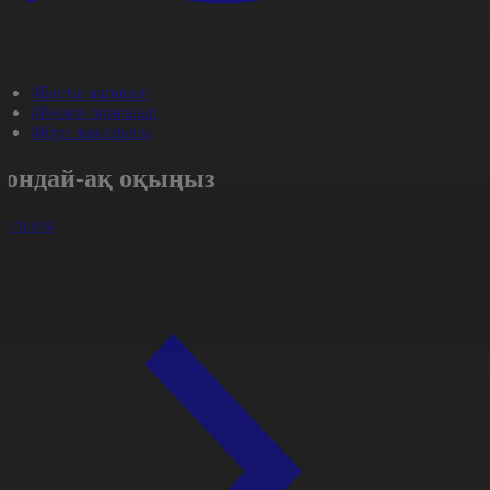
#Басты ақпарат
#Ресми оқиғалар
#Күн жаңалығы
Сондай-ақ оқыңыз
арлығы