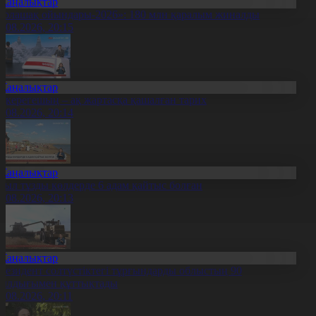
Жаңалықтар
Болашақ ойындары-2026»: 180 млн қаралым жиналды
7.08.2026, 20:15
Жаңалықтар
қкерегешың – ақ жартасқа қашалған тарих
7.08.2026, 20:14
Жаңалықтар
иыл тұзды көлдерде 6 адам қайтыс болған
7.08.2026, 20:13
Жаңалықтар
резидент солтүстіктегі тұрғындарды облыстың 90
ылдығымен құттықтады
7.08.2026, 20:11