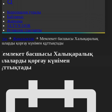
Корпорация туралы
Байланыс
Жарнама
ALTYN QOR
Редакция стандарты
асты
Жаңалықтар
Мемлекет басшысы Халықаралық
алаларды қорғау күнімен құттықтады
Мемлекет басшысы Халықаралық
балаларды қорғау күнімен
құттықтады