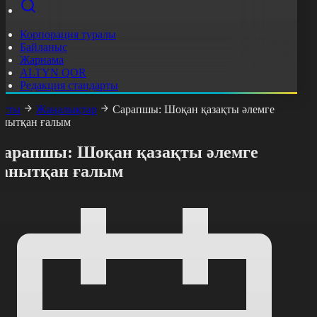
Корпорация туралы
Байланыс
Жарнама
ALTYN QOR
Редакция стандарты
асты
Жаңалықтар
Сарапшы: Шоқан қазақты әлемге
анытқан ғалым
Сарапшы: Шоқан қазақты әлемге
танытқан ғалым