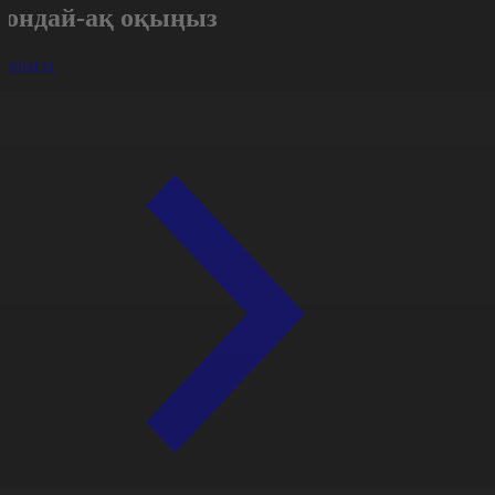
Сондай-ақ оқыңыз
арлығы