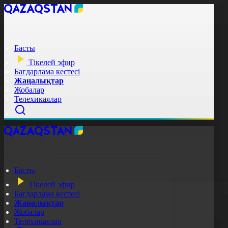
Басты
Тікелей эфир
Бағдарлама кестесі
Жаңалықтар
Жобалар
Телехикаялар
Басты
Тікелей эфир
Бағдарлама кестесі
Жаңалықтар
Жобалар
Телехикаялар