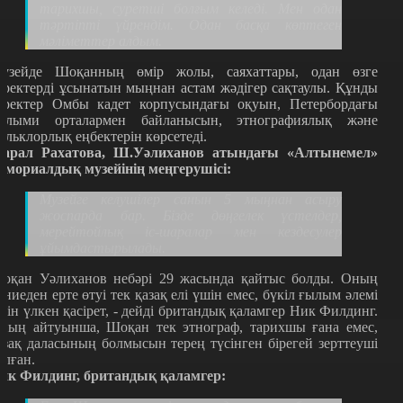
тарихшы, суретші болғым келеді. Мен одан
тәртіпті үйрендім. Одан басқа көптеген
мәліметтер алдым.
узейде Шоқанның өмір жолы, саяхаттары, одан өзге
еректерді ұсынатын мыңнан астам жәдігер сақтаулы. Құнды
еректер Омбы кадет корпусындағы оқуын, Петербордағы
ылыми орталармен байланысын, этнографиялық және
ольклорлық еңбектерін көрсетеді.
М
арал Рахатова, Ш.Уәлиханов атындағы «Алтынемел»
емориалдық музейінің меңгерушісі:
Музейге келушілер санын 5 мыңнан асыру
жоспарда бар. Бізде дөңгелек үстелдер,
мерейтойлық іс-шаралар мен кездесулер
ұйымдастырылады.
оқан Уәлиханов небәрі 29 жасында қайтыс болды. Оның
үниеден ерте өтуі тек қазақ елі үшін емес, бүкіл ғылым әлемі
шін үлкен қасірет,
-
дейді британдық қаламгер Ник Филдинг.
ның айтуынша, Шоқан тек этнограф, тарихшы ғана емес,
азақ даласының болмысын терең түсінген бірегей зерттеуші
олған.
ик Филдинг, британдық қаламгер: