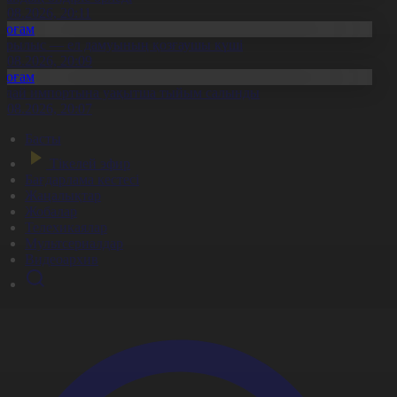
8.08.2026, 20:11
Қоғам
ұрылыс — ел дамуының қозғаушы күші
8.08.2026, 20:09
Қоғам
идай импортына уақытша тыйым салынды
8.08.2026, 20:07
Басты
Тікелей эфир
Бағдарлама кестесі
Жаңалықтар
Жобалар
Телехикаялар
Мультсериалдар
Видеоархив