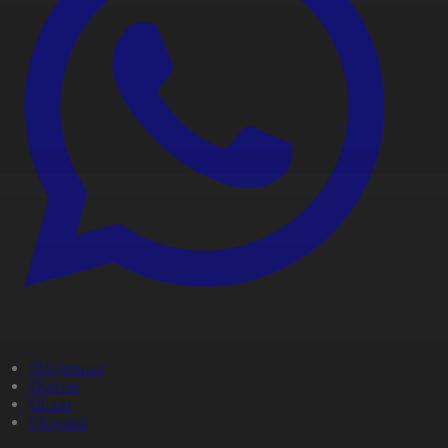
#Мәдениет
#Қоғам
#Білім
#Aqparat