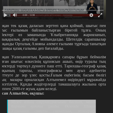
0:00
/ 0:00
оқан тек қазақ даласын зерттеп қана қоймай, шығыс пен
атыс ғылымын байланыстырған бірегей тұлға. Оның
ңбектері өз заманында Ұлыбританияда жарияланып,
алықаралық деңгейде мойындалды. Шетелдік сарапшылар
оқанды Орталық Азияны әлемге ғылыми тұрғыда танытқан
лғашқы қазақ ғалымы деп бағалайды.
оқан Уәлихановтың Қашқарияға сапары бұрын беймәлім
олған шығыс өлкесінің құпиясын ашып, өңір туралы тың
еректерді төрткүл дүниеге паш етті. Тарихшы-географ қазақ
алқының тарихы, этнографиясы мен ауыз әдебиетін
ерттеуге де зор үлес қосты.Ғалым еңбегінің басым бөлігі
ның мазары орналасқан Алтынемел өңіріндегі мұражайда
өрсетілген. Құнды жәдігерлерді тамашалауға жылына орта
сеппен 2600-ге жуық адам келеді.
хсан Алпысбек, оқушы:
Музей өзінің структурасынан бастап, маған
барлығы қатты ұнады. Өскенде Шоқан
Уәлиханов сияқты саяхатшы, этнограф,