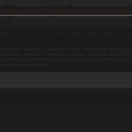
ламасы аясында «Green City Day» акциясы ұйымдастырылы
п,
тұр
ты ойынға қатысып, сұрақтарға жауап берді. Қағаздан жасалғ
алдықтарын арнайы контейнерлерге дұрыс сұрып
тап
, жинау бо
өз ортасын таза ұстау
мәдениетін нығайтуға ықпал ететінін атап ө
ының бөлім жетекшісі:
 адамдарды табиғатты қорғауға ынталандыру. Бұл бастама 
амытуға бағытталған. «Таза Қазақстан» бағдарламасы ая