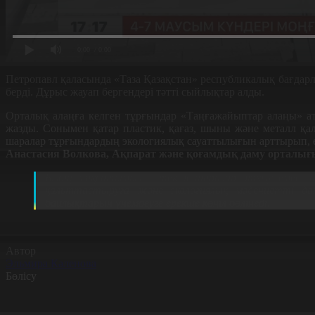
0:00
/ 0:00
Петропавл қаласын
да
«Таза Қазақстан» республикалық бағдар
бер
ді. Дұрыс жауап бергендері
тәтті сыйлықтар алды.
Орталық алаңға келген тұрғындар «Таңғажайыптар алаңы» ат
жазды. Сонымен қатар пластик, қағаз, шыны және металл қ
шаралар тұрғындардың экологиялық сауаттылығын арттырып,
А
настасия Волкова, Ақпарат және қоғамдық даму орталығ
Біздің мақсатымыз – тек іс-шаралар өткізу емес,
қалыптастыруға және экологиялық мәдениетті д
байлықтарын үнемдеуге ерекше көңіл бөлінеді.
Автор
Эльмира Кәленова
Бөлісу