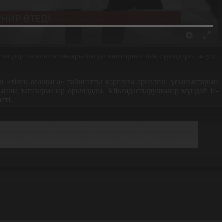
ғындар экология тақырыбында викториналық сұрақтарға жауап
ан «тілек ағашына»
табиғатты
қорғауға арналған
ұ
сыныстарын
йынша тапсырмалар орындады. Ұйымдастырушылар мұндай іс-
тті.
тұрғындардың қоршаған ортаға деген жауапкершілігін
сында тұрмыстық қалдықтарды сұрыптауға, табиғат