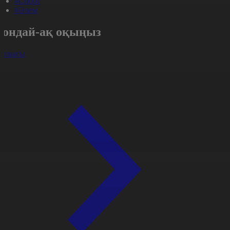
#Спорт
#Әлем
Сондай-ақ оқыңыз
арлығы