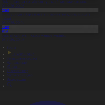
ikTok-та балағат сөз айтқан тұрғын 5 тәулікке қамалды
8.08.2026, 20:06
Қоғам
онституцияда әрбір азаматтың табиғатты қорғау міндеті
екітілді
8.08.2026, 20:04
Қоғам
Әлем
ұрылтай сайлауы – саяси жаңару көрінісі
8.08.2026, 20:03
Басты
Тікелей эфир
Бағдарлама кестесі
Жаңалықтар
Жобалар
Телехикаялар
Мультсериалдар
Видеоархив