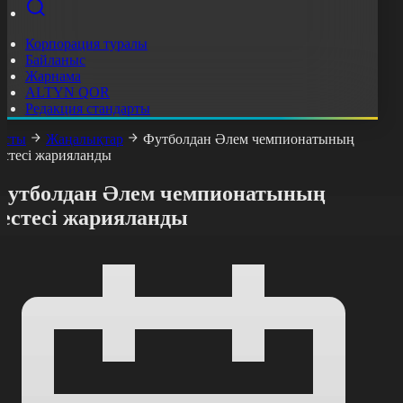
Корпорация туралы
Байланыс
Жарнама
ALTYN QOR
Редакция стандарты
асты
Жаңалықтар
Футболдан Әлем чемпионатының
естесі жарияланды
Футболдан Әлем чемпионатының
кестесі жарияланды