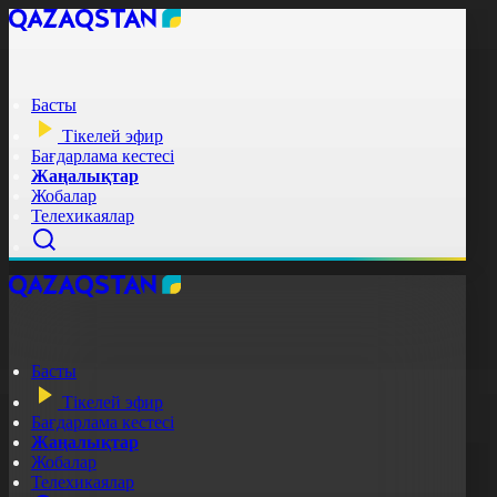
Басты
Тікелей эфир
Бағдарлама кестесі
Жаңалықтар
Жобалар
Телехикаялар
Басты
Тікелей эфир
Бағдарлама кестесі
Жаңалықтар
Жобалар
Телехикаялар