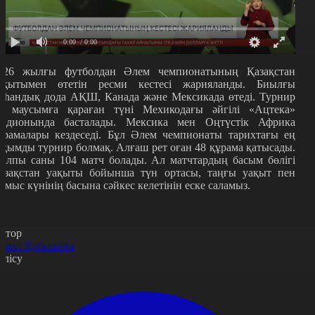
0:00
/ 0:00
026 жылғы футболдан Әлем чемпионатының Қазақстан
ақытымен өтетін ресми кестесі жарияланды. Биылғы
аһандық дода АҚШ, Канада және Мексикада өтеді. Турнир
2 маусымға қараған түні Мехикодағы әйгілі «Ацтека»
тадионында басталады. Мексика мен Оңтүстік Африка
ұрамалары кездеседі. Бұл Әлем чемпионаты тарихтағы ең
уқымды турнир болмақ. Алғаш рет оған 48 құрама қатысады.
алпы саны 104 матч болады. Ал матчтардың басым бөлігі
азақстан уақыты бойынша түн ортасы, таңғы уақыт пен
ұмыс күнінің басына сәйкес келетінін еске саламыз.
втор
амал Қабышева
өлісу