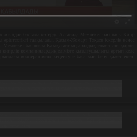
в осындай бастама көтерді. Астанада Мемлекет басшысы Кипр
ы әріптестікті талқылады. Қасым-Жомарт Тоқаев іскерлік кеңес
ді. Мемлекет басшысы Қазақстанның аралдық елмен сан қырлы
 Бұл кипрлік компаниялардың елімізге қызығушылығы артып келе
рындағы кооперацияны кеңейтуге баса мән беру қажет екені
асымдықтарының бірі – бизнес пен инвесторларға қолайлы
сүйей алады. Бұдан бөлек парламентаралық байланыстар
ағына мүше мемлекет ретінде қазақстандық инвесторлар
лығына баруды жоспарлап отырмын. Бұл орталықпен
ор әлеует бар.