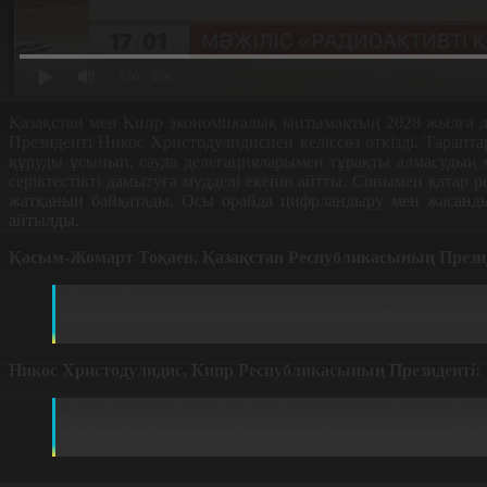
0:00
/ 0:00
Қазақстан мен Кипр экономикалық ынтымақтың 2028 жылға де
Президенті Никос Христодулидиспен келіссөз өткізді. Тарапта
құруды ұсынып, сауда делегацияларымен тұрақты алмасудың 
серіктестікті дамытуға мүдделі екенін айтты. Сонымен қатар 
жатқанын байқатады. Осы орайда цифрландыру мен жасанды 
айтылды.
Қасым-Жомарт Тоқаев, Қазақстан Республикасының Презид
Қазақстан кипрлік компаниялардың инвестиция құю жән
жағдай жасау. Кипр компаниялары инвестициялық жоб
елдеріміздің ынтымақтастығына орнықты саяси-құқық
Никос Христодулидис, Кипр Республикасының Президенті:
Біз Орталық Азия мен Қазақстанның әлемде геосаяси
мен компаниялар үшін еуропалық нарыққа шығатын 
әріптестікті, әсіресе қаржы қызметтері мен «жасы