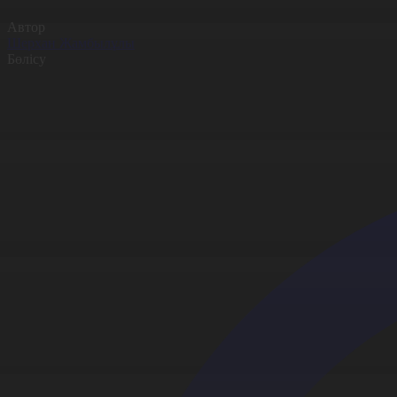
Автор
Шерхан Жамбылұлы
Бөлісу