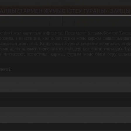
йінгі жол картасын әзірлемек. Президент Қасым-Жомарт Тоқае
р сауда, инвестиция, көлік-логистика және қаржы салаларындағ
маңызын атап өтті. Кипр биыл Еуропа кеңесіне төрағалық ете
ресми делегациямен бірге бизнес өкілдері келгеніне тоқталды.
интеллект, логистика, қаржы, туризм және білім беру салала
енті:
е елімізде кәсіп ашу ниетін құптайды. Ел саясатының негізгі б
аларды жүзеге асыруда Үкіметіміздің нақты қолдауына арқа 
тық негіз қалайды.
 тұрғыдан маңызды рөл атқаратынын білеміз. Кипр – Еуропа Од
сенімді қақпа.
Бүгін «Астана» халықаралық қаржы орта
л» қаржыландыру салаларындағы ынтымақтастықты кеңейтуде з