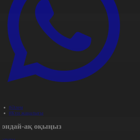
#Әлем
#Күн жаңалығы
Сондай-ақ оқыңыз
арлығы