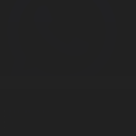
Корпорация туралы
Байланыс
Дистрибуция
Жарнама
Редакция стандарты