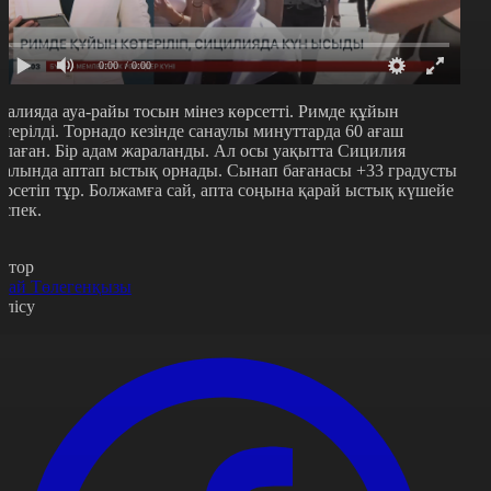
0:00
/ 0:00
талияда ауа-райы тосын мінез көрсетті. Римде құйын
өтерілді. Торнадо кезінде санаулы минуттарда 60 ағаш
ұлаған. Бір адам жараланды. Ал осы уақытта Сицилия
ралында аптап ыстық орнады. Сынап бағанасы +33 градусты
өрсетіп тұр. Болжамға сай, апта соңына қарай ыстық күшейе
үспек.
втор
рай Төлегенқызы
өлісу