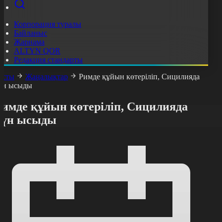
Корпорация туралы
Байланыс
Жарнама
ALTYN QOR
Редакция стандарты
асты
Жаңалықтар
Римде құйын көтеріліп, Сицилияда
үн ысыды
Римде құйын көтеріліп, Сицилияда
күн ысыды