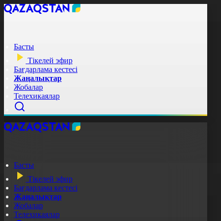
Басты
Тікелей эфир
Бағдарлама кестесі
Жаңалықтар
Жобалар
Телехикаялар
Басты
Тікелей эфир
Бағдарлама кестесі
Жаңалықтар
Жобалар
Телехикаялар