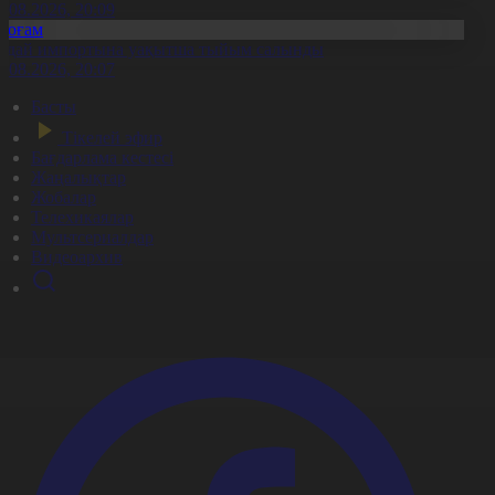
8.08.2026, 20:09
Қоғам
идай импортына уақытша тыйым салынды
8.08.2026, 20:07
Басты
Тікелей эфир
Бағдарлама кестесі
Жаңалықтар
Жобалар
Телехикаялар
Мультсериалдар
Видеоархив