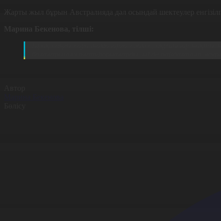
Жарты жыл бұрын Австралияда дәл осындай шектеулер енгізіл
Марина Бекенова, тілші:
Бірақ соңғы сауалнамаларға сәйкес, оқушылар нақты
балаларының платформаларды әлі де пайдаланып жүрге
Автор
Марина Бекенова
Бөлісу