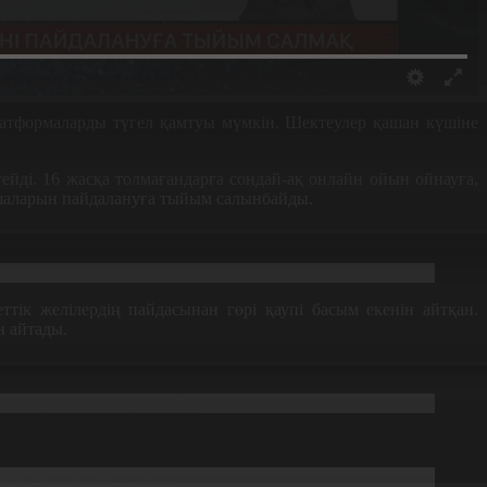
атформаларды түгел қамтуы мүмкін. Шектеулер қашан күшіне
тейді.
16 жасқа толмағандарға сондай-ақ онлайн ойын ойнауға,
ымшаларын пайдалануға тыйым салынбайды.
ік желілердің пайдасынан гөрі қаупі басым екенін айтқан.
н айтады.
 көру қабілетім нашарлады.
ына қатты әсер етеді.