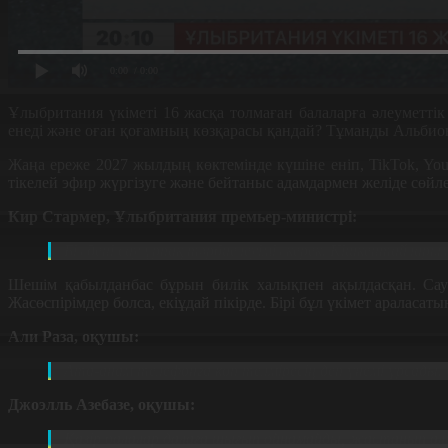
0:00
/ 0:00
Ұлыбритания үкіметі 16 жасқа толмаған балаларға әлеуметті
енеді және оған қоғамның көзқарасы қандай? Тұманды Альбион
Жаңа ереже 2027 жылдың көктемінде күшіне еніп, TikTok, YouT
тікелей эфир жүргізуге және бейтаныс адамдармен желіде сөй
Кир Стармер, Ұлыбритания премьер-министрі
:
Біз дені сау ұрпақ тәрбиелеуіміз керек.
Кішкентайларым
Шешім қабылданбас бұрын билік халықпен ақылдасқан. Сауа
Жасөспірімдер болса, екіұдай пікірде. Бірі бұл үкімет араласат
Али Раза, оқушы
:
Ата-анам телефонға көп телміресің деп үнемі ұрсады. 
Джоэлль Азебазе, оқушы
:
Қазір балалар далаға шығып ойнамайды, жастанып алы