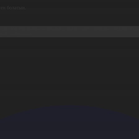
ген болатын.
 неше жаста екенін жасырып, заңды сырт айналып өтудің жол
нін хабарлаған.