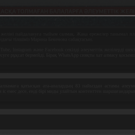
к желіні пайдалануға тыйым салмақ.
Жаңа ережелер танымал пл
дағы тілшіміз Марина Бекенова сабақтасын.
ube, Instagram және Facebook секілді әлеуметтік желілерді шек
лесуге рұқсат бермейді. Бірақ WhatsApp сияқты хат алмасу қос
ыздың балалық шағы бақытты әрі мазмұнды болуы тиіс.
лнамаға қатысқан ата-аналардың 83 пайыздан астамы әлеуметт
ын іс емес десе, енді бірі миды улайтын контенттен шаршағандары
Әсіресе, көзім үшін алаңдайды. Әлеуметтік желілердің кесірінен
п, TikTok қарайды. Меніңше, бұл адамның психикалық денсаулығ