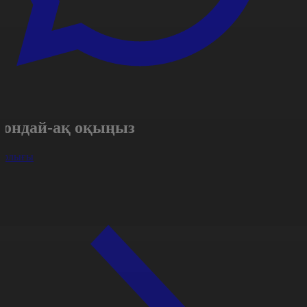
Сондай-ақ оқыңыз
арлығы