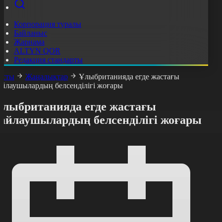
Корпорация туралы
Байланыс
Жарнама
ALTYN QOR
Редакция стандарты
асты
Жаңалықтар
Ұлыбританияда егде жастағы
айлаушылардың белсенділігі жоғары
Ұлыбританияда егде жастағы
сайлаушылардың белсенділігі жоғары