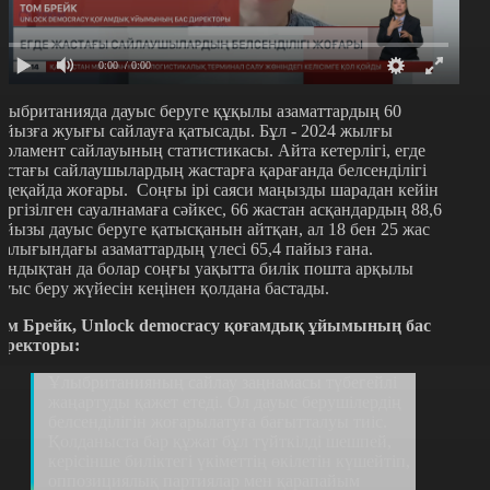
0:00
/ 0:00
лыбританияда дауыс беруге құқылы азаматтардың 60
айызға жуығы сайлауға қатысады. Бұл - 2024 жылғы
арламент сайлауының статистикасы. Айта кетерлігі, егде
астағы сайлаушылардың жастарға қарағанда белсенділігі
лдеқайда жоғары. Соңғы ірі саяси маңызды шарадан кейін
үргізілген сауалнамаға сәйкес, 66 жастан асқандардың 88,6
айызы дауыс беруге қатысқанын айтқан, ал 18 бен 25 жас
ралығындағы азаматтардың үлесі 65,4 пайыз ғана.
ондықтан да болар соңғы уақытта билік пошта арқылы
ауыс беру жүйесін кеңінен қолдана бастады.
ом Брейк, Unlock democracy қоғамдық ұйымының бас
иректоры:
Ұлыбританияның сайлау заңнамасы түбегейлі
жаңартуды қажет етеді. Ол дауыс берушілердің
белсенділігін жоғарылатуға бағытталуы тиіс.
Қолданыста бар құжат бұл түйткілді шешпей,
керісінше биліктегі үкіметтің өкілетін күшейтіп,
оппозициялық партиялар мен қарапайым