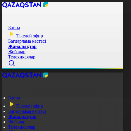
Басты
Тікелей эфир
Бағдарлама кестесі
Жаңалықтар
Жобалар
Телехикаялар
Басты
Тікелей эфир
Бағдарлама кестесі
Жаңалықтар
Жобалар
Телехикаялар