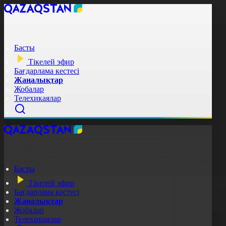
Басты
Тікелей эфир
Бағдарлама кестесі
Жаңалықтар
Жобалар
Телехикаялар
Басты
Тікелей эфир
Бағдарлама кестесі
Жаңалықтар
Жобалар
Телехикаялар