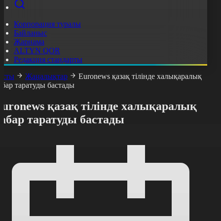
Корпорация туралы
Байланыс
Жарнама
ALTYN QOR
Редакция стандарты
асты
Жаңалықтар
Euronews қазақ тілінде халықаралық
абар таратуды бастады
Euronews қазақ тілінде халықаралық
абар таратуды бастады