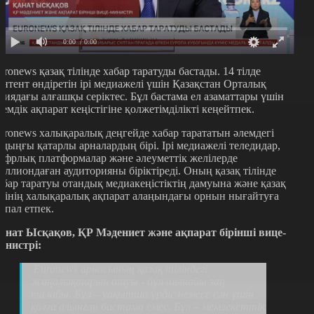
0:00
/ 0:00
uronews қазақ тілінде хабар таратуды бастады. 14 тілде
онтент өндіретін ірі медиажелі үшін Қазақстан Орталық
зиядағы алғашқы серіктес. Бұл бастама ел азаматтары үшін
лемдік ақпарат кеңістігіне қолжетімділікті кеңейтпек.
uronews халықаралық деңгейде хабар тарататын әлемдегі
лдыңғы қатарлы арналардың бірі. Ірі медиажелі теледидар,
ифрлық платформалар және әлеуметтік желілерде
иллиондаған аудиторияны біріктіреді. Оның қазақ тілінде
абар таратуы отандық медиакеңістіктің дамуына және қазақ
ілінің халықаралық ақпарат алаңындағы орнын нығайтуға
қпал етпек.
анат Ысқақов, ҚР Мәдениет және ақпарат бірінші вице-
инистрі:
Еuronews арнасының қазақ тіліндегі
жаңалықтарын ашуы - бұл шынайы заң
талабы. Бұл – уақытша үрдіс немесе сән үшін
қолға алынған бастама емес. Бұл – мемлекеттік