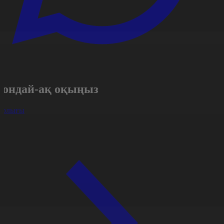
Сондай-ақ оқыңыз
арлығы