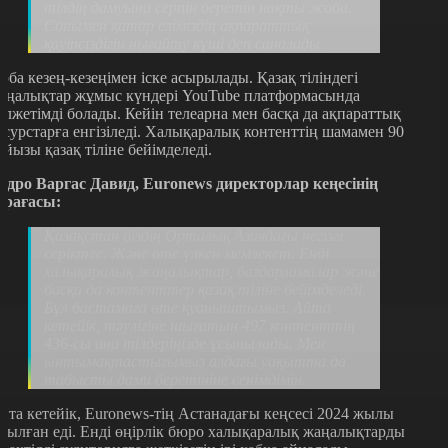
тілдің дамуына серпін беретін нақты жоба.
Сонымен қатар еліміздің ақпараттық
қауіпсіздігін нығайту күші деп саналады.
оба кезең-кезеңімен іске асырылады. Қазақ тіліндегі
аңалықтар жұмыс күндері YouTube платформасында
олжетімді болады. Кейін телеарна мен басқа да ақпараттық
есурстарға енгізіледі. Халықаралық контенттің шамамен 90
айызы қазақ тіліне бейімделеді.
едро Варгас Давид, Euronews директорлар кеңесінің
өрағасы:
Қазақстан біздің Орталық Азиядағы негізгі
серіктес. Және өте үлкен мемлекет. Енді
халықаралық жаңалықтар, бағдарламалар және
басқа да контенттер қазақ тіліне бейімделеді.
Бұл бастамаға өте қуаныштымыз. Айта
кетейік, тәулігіне шығатын 497 контенттің
436-сы ана тілдеріңізде ұсынылады. Мен
ынтымақтастығымыз алдағы уақытта да
табысты дами беретініне сенімдімін.
йта кетейік, Euronews-тің Астанадағы кеңсесі 2024 жылы
шылған еді. Енді өңірлік бюро халықаралық жаңалықтарды