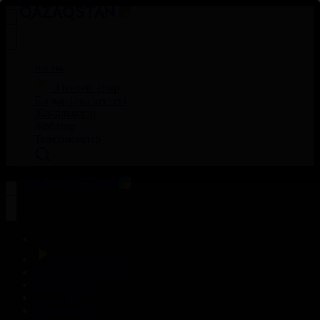
Басты
Тікелей эфир
Бағдарлама кестесі
Жаңалықтар
Жобалар
Телехикаялар
Басты
Тікелей эфир
Бағдарлама кестесі
Жаңалықтар
Жобалар
Телехикаялар