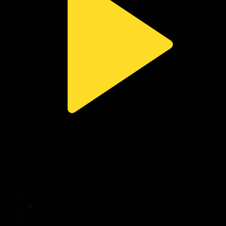
308-бөлім
Сезім мен серт
31.07.2026, 20:10
Басты
Тікелей эфир
Бағдарлама кестесі