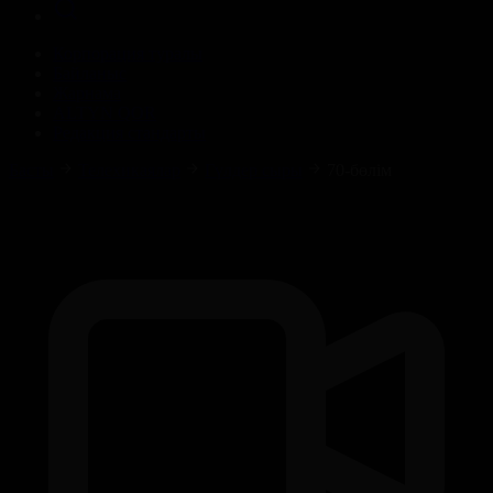
Корпорация туралы
Байланыс
Жарнама
ALTYN QOR
Редакция стандарты
Басты
Телехикаялар
Гүлдер сыры
70-бөлім