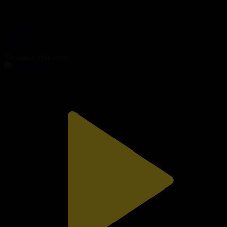
99-бөлім
Гүлдер сыры
04.07.2026, 21:30
Танымал бейнелер