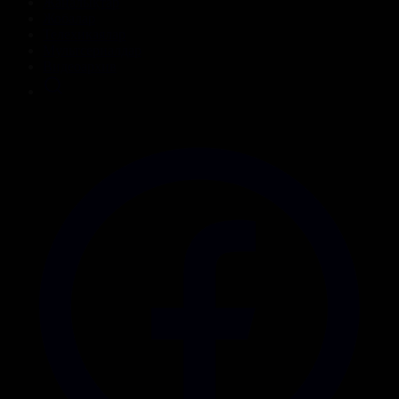
Жаңалықтар
Жобалар
Телехикаялар
Мультсериалдар
Видеоархив