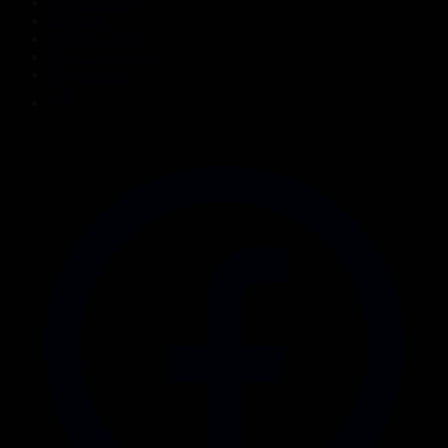
Жаңалықтар
Жобалар
Телехикаялар
Мультсериалдар
Видеоархив