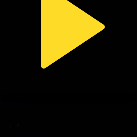
308-бөлім
Сезім мен серт
31.07.2026, 20:10
Басты
Тікелей эфир
Бағдарлама кестесі