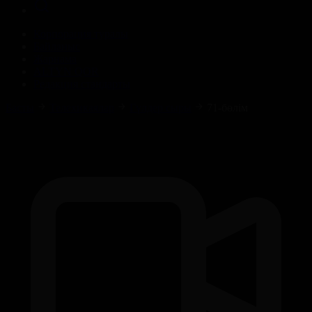
Корпорация туралы
Байланыс
Жарнама
ALTYN QOR
Редакция стандарты
Басты
Телехикаялар
Гүлдер сыры
71-бөлім