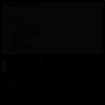
Басты
Тікелей эфир
Бағдарлама кестесі
Жаңалықтар
Жобалар
Телехикаялар
Басты
Тікелей эфир
Бағдарлама кестесі
Жаңалықтар
Жобалар
Телехикаялар