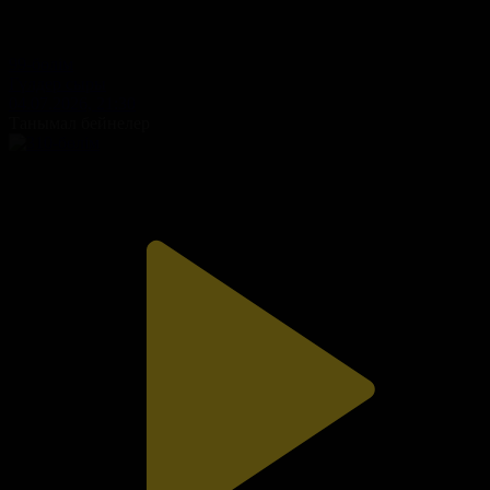
99-бөлім
Гүлдер сыры
04.07.2026, 21:30
Танымал бейнелер