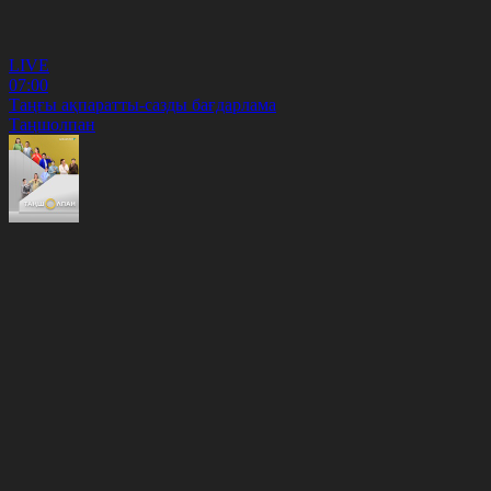
LIVE
07:00
Таңғы ақпаратты-сазды бағдарлама
Таңшолпан