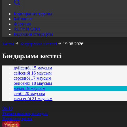
Корпорация туралы
Байланыс
Жарнама
ALTYN QOR
Редакция стандарты
Басты
Бағдарлама кестесі
19.06.2026
Бағдарлама кестесі
дүйсенбі
15 маусым
сейсенбі
16 маусым
сәрсенбі
17 маусым
бейсенбі
18 маусым
жұма
19 маусым
сенбі
20 маусым
жексенбі
21 маусым
06:10
Романтикалық комедия
Көршінің қызы