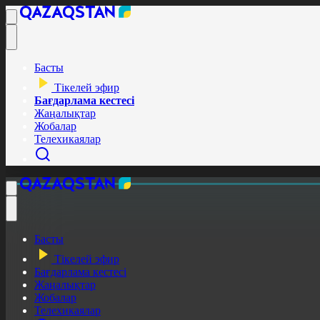
Басты
Тікелей эфир
Бағдарлама кестесі
Жаңалықтар
Жобалар
Телехикаялар
Басты
Тікелей эфир
Бағдарлама кестесі
Жаңалықтар
Жобалар
Телехикаялар