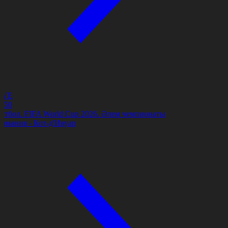
IVE
0:50
утбол. FIFA World Cup 2026. Әлем чемпионаты
ермания - Кот-д'Ивуар