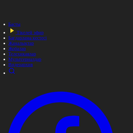
Басты
Тікелей эфир
Бағдарлама кестесі
Жаңалықтар
Жобалар
Телехикаялар
Мультсериалдар
Видеоархив