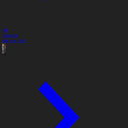
0:00
елехикая
езім мен серт