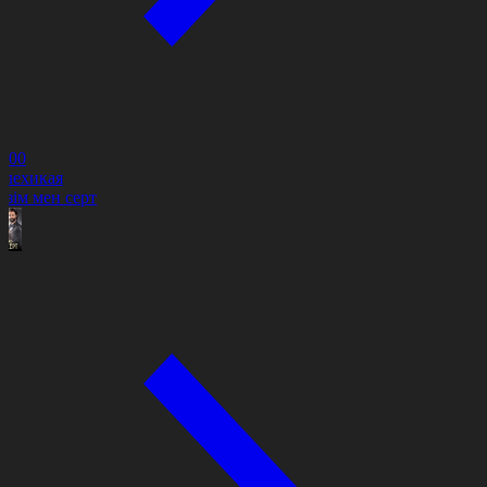
8:00
елехикая
езім мен серт