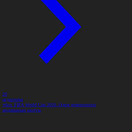
4:20
-бағдарлама
утбол. FIFA World Cup 2026. Әлем чемпионаты
йындарының шолуы