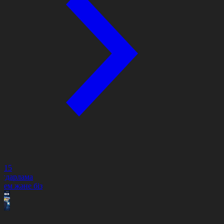
0:15
ағдарлама
лем және біз