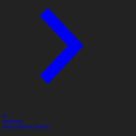
4:35
ультфильм
исней ұсынады: Бемби 2