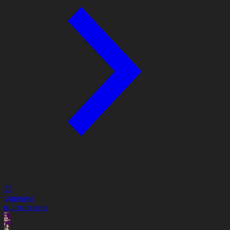
4:35
ағдарлама
өңіл толқыны