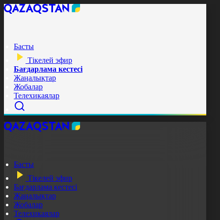
Басты
Тікелей эфир
Бағдарлама кестесі
Жаңалықтар
Жобалар
Телехикаялар
Басты
Тікелей эфир
Бағдарлама кестесі
Жаңалықтар
Жобалар
Телехикаялар