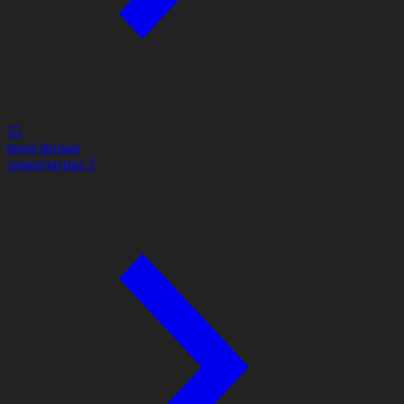
2:55
өркем фильм
асымалдаушы 3