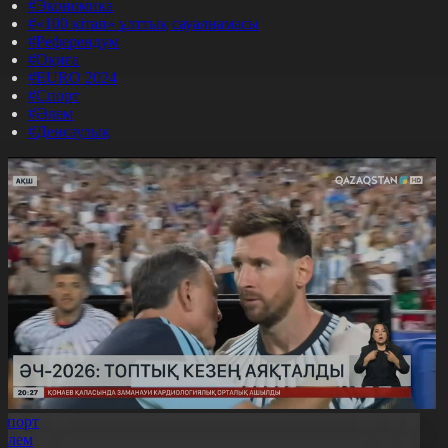
#Экономика
#«100 кітап» ұлттық сауалнамасы
#Референдум
#Оқиға
#EURO 2024
#Спорт
#Әлем
#Денсаулық
Спорт
Әлем