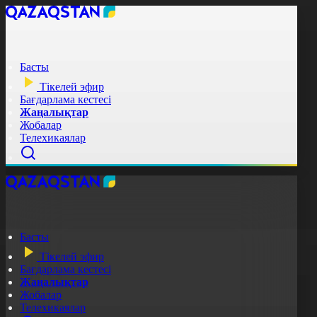
Басты
Тікелей эфир
Бағдарлама кестесі
Жаңалықтар
Жобалар
Телехикаялар
Басты
Тікелей эфир
Бағдарлама кестесі
Жаңалықтар
Жобалар
Телехикаялар