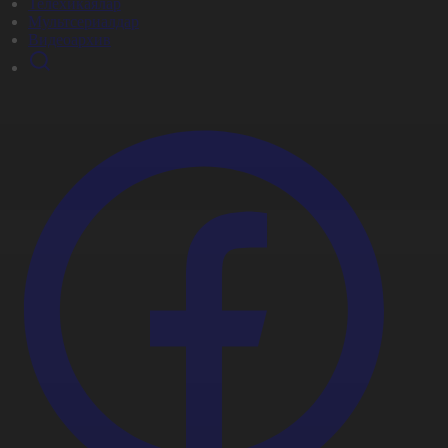
Телехикаялар
Мультсериалдар
Видеоархив