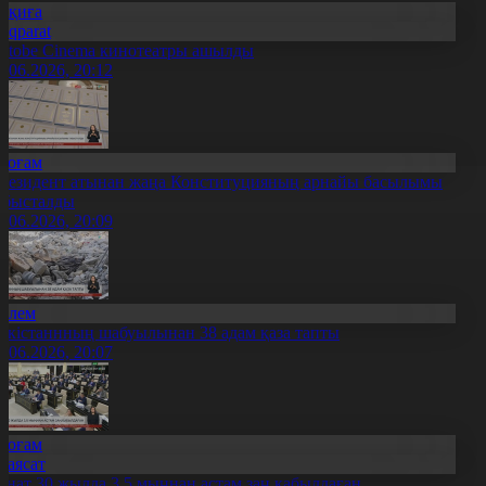
Оқиға
Aqparat
qtobe Cinema кинотеатры ашылды
9.06.2026, 20:12
Қоғам
резидент атынан жаңа Конституцияның арнайы басылымы
абысталды
9.06.2026, 20:09
Әлем
әкістаннның шабуылынан 38 адам қаза тапты
9.06.2026, 20:07
Қоғам
Саясат
енат 30 жылда 3,5 мыңнан астам заң қабылдаған