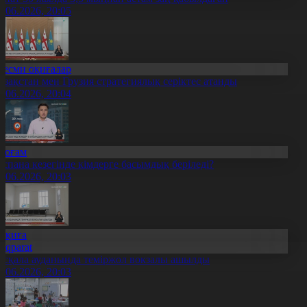
9.06.2026, 20:05
Ресми оқиғалар
азақстан мен Грузия стратегиялық серіктес атанды
9.06.2026, 20:04
Қоғам
аспана кезегінде кімдерге басымдық беріледі?
9.06.2026, 20:03
Оқиға
Aqparat
асқала ауданында теміржол вокзалы ашылды
9.06.2026, 20:03