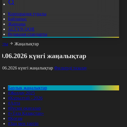
Корпорация туралы
Байланыс
Жарнама
ALTYN QOR
Редакция стандарты
асты
Жаңалықтар
9.06.2026 күнгі жаңалықтар
9.06.2026 күнгі жаңалықтар
Фильтрді тазалау
Барлық жаңалықтар
#Жолдау 2025
#Құрылтай - 2026
#Апта
#Ресми оқиғалар
#«Таза Қазақстан»
#Қоғам
#Заң мен тәртіп