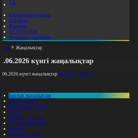
Корпорация туралы
Байланыс
Жарнама
ALTYN QOR
Редакция стандарты
асты
Жаңалықтар
1.06.2026 күнгі жаңалықтар
1.06.2026 күнгі жаңалықтар
Фильтрді тазалау
Барлық жаңалықтар
#Жолдау 2025
#Құрылтай - 2026
#Апта
#Ресми оқиғалар
#«Таза Қазақстан»
#Қоғам
#Заң мен тәртіп