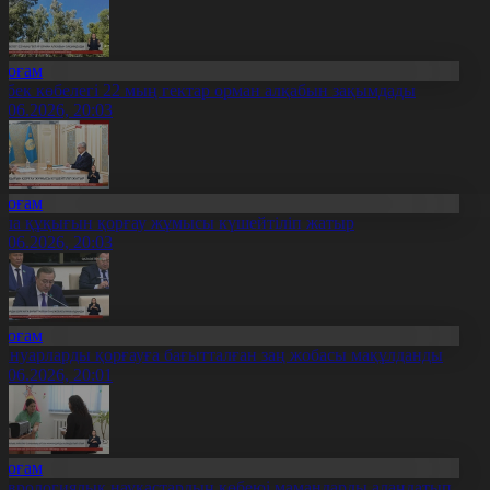
Қоғам
ібек көбелегі 22 мың гектар орман алқабын зақымдады
1.06.2026, 20:03
Қоғам
ала құқығын қорғау жұмысы күшейтіліп жатыр
1.06.2026, 20:03
Қоғам
ануарларды қорғауға бағытталған заң жобасы мақұлданды
1.06.2026, 20:01
Қоғам
еврологиялық науқастардың көбеюі мамандарды алаңдатып