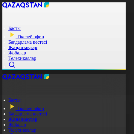
Басты
Тікелей эфир
Бағдарлама кестесі
Жаңалықтар
Жобалар
Телехикаялар
Басты
Тікелей эфир
Бағдарлама кестесі
Жаңалықтар
Жобалар
Телехикаялар