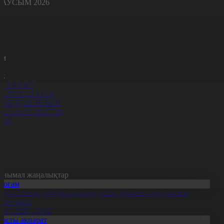
АУСЫМ 2026
с
с
р
с
м
н
к
2
3
4
5
6
7
9
10
11
12
13
14
5
16
17
18
19
20
21
2
23
24
25
26
27
28
9
30
анымал жаңалықтар
Қоғам
нді салалық дәрігерге қаралу үшін терапевт жолдамасы
ажет емес
0.07.2026, 20:05
Басты ақпарат