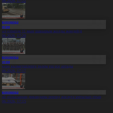
1.06.2026, 17:22
Экономика
Қоғам
иыл елімізде 11 мың шақырым жолды жөндейді
1.06.2026, 17:20
Экономика
Қоғам
скери қызметшілерге төлем үш есе артады
1.06.2026, 17:17
Экономика
бай облысының диқандары рекорд жасауға ұмтылып отыр
1.06.2026, 17:15