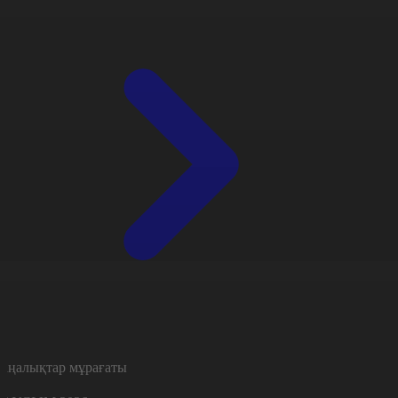
аңалықтар мұрағаты