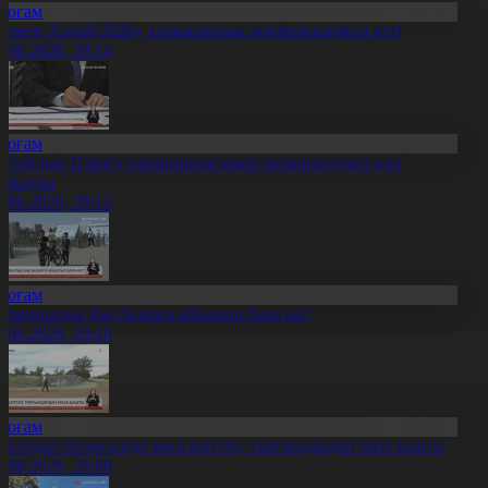
Қоғам
Үлкен Алтай-2026» халықаралық конференциясы өтті
1.06.2026, 20:14
Қоғам
ытайдың Цзянсу провинциясымен меморандумға қол
ойылды
1.06.2026, 20:12
Қоғам
отаникалық бақ базарға айналып бара ма?
1.06.2026, 20:10
Қоғам
авлодар облысында маса қаптап, тұрғындардан маза қашты
1.06.2026, 20:08