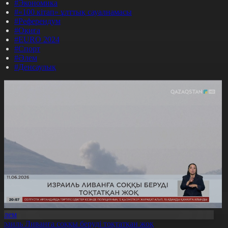
#Экономика
#«100 кітап» ұлттық сауалнамасы
#Референдум
#Оқиға
#EURO 2024
#Спорт
#Әлем
#Денсаулық
Әлем
зраиль Ливанға соққы беруді тоқтатқан жоқ