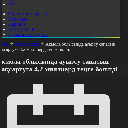
Корпорация туралы
Байланыс
Жарнама
ALTYN QOR
Редакция стандарты
асты
Жаңалықтар
Ақмола облысында ауызсу сапасын
ақсартуға 4,2 миллиард теңге бөлінді
Ақмола облысында ауызсу сапасын
ақсартуға 4,2 миллиард теңге бөлінді