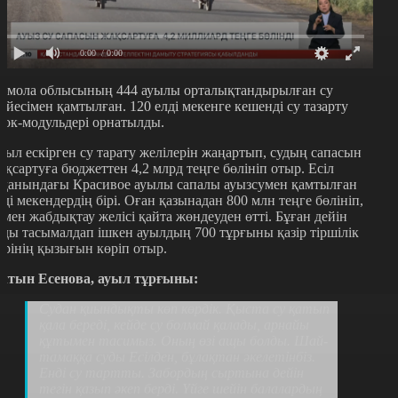
0:00
/ 0:00
қмола облысының 444 ауылы орталықтандырылған су
үйесімен қамтылған.
120 елді мекенге кешенді су тазарту
лок-модульдері орнатылды.
иыл ескірген су тарату желілерін жаңартып, судың сапасын
ақсартуға бюджеттен 4,2 млрд теңге бөлініп отыр. Есіл
уданындағы Красивое ауылы сапалы ауызсумен қамтылған
лді мекендердің бірі. Оған қазынадан 800 млн теңге бөлініп,
умен жабдықтау желісі қайта жөндеуден өтті. Бұған дейін
уды тасымалдап ішкен ауылдың 700 тұрғыны қазір тіршілік
әрінің қызығын көріп отыр.
лтын Есенова, ауыл тұрғыны:
Судан қиындықты көп көрдік. Қыста су қатып
қала береді, кейде су болмай қалады, арнайы
құтымен тасимыз. Оның өзі ащы болды. Шай-
тамаққа суды Есілден, бұлақтан әкелетінбіз.
Енді су тартты. Забордың сыртына дейін
тегін қазып әкеп берді. Үйге шейін балалардың