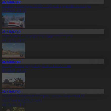
Жаңалықтар
Болашақ ойындары-2026»: 180 млн қаралым жиналды
7.08.2026, 20:15
Жаңалықтар
қкерегешың – ақ жартасқа қашалған тарих
7.08.2026, 20:14
Жаңалықтар
иыл тұзды көлдерде 6 адам қайтыс болған
7.08.2026, 20:13
Жаңалықтар
резидент солтүстіктегі тұрғындарды облыстың 90
ылдығымен құттықтады
7.08.2026, 20:11