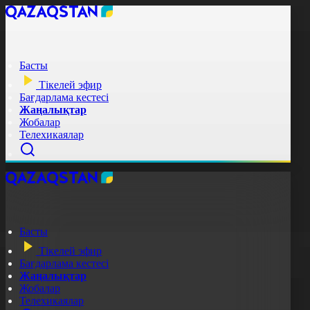
Басты
Тікелей эфир
Бағдарлама кестесі
Жаңалықтар
Жобалар
Телехикаялар
Басты
Тікелей эфир
Бағдарлама кестесі
Жаңалықтар
Жобалар
Телехикаялар