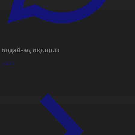
Сондай-ақ оқыңыз
арлығы